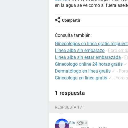
en la agua se ve como si fuera asei
Compartir
Consulta también:
Ginecologos en linea gratis respues
Línea alba sin embarazo
-
Foro emb
Linea alba sin estar embarazada
-
F
Ginecologo online 24 horas gratis
✓
Dermatólogo en línea gratis
✓
-
Foro
Ginecologa en linea gratis
✓
-
Foro 
1 respuesta
RESPUESTA 1 / 1
Slls
3