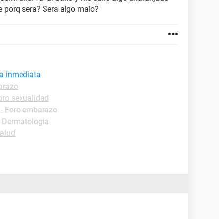
te porq sera? Sera algo malo?
ta inmediata
arazo
oro sexualidad
-
Foro embarazo
 Dermatologia
salud