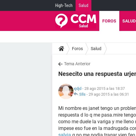
High-Tech
Salud
FOROS
SALUD
Foros
Salud
Tema Anterior
Nesecito una respuesta urje
xjdjd
- 28 ago 2015 a las 18:37
Slls
-
29 ago 2015 a las 06:31
Mi nombre es janet tengo un proble
respuesta d lo q me pasa.mire tengo
como me duele la variga y me lleno r
impese eso fue en la madrugada com
salvia
q no me podia tragar vien feo 