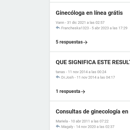
Ginecóloga en línea grátis
Vann
-
31 dic 2021 a las 02:57
Francheska1323
-
5 abr 2023 a las 17:29
5 respuestas
QUE SIGNIFICA ESTE RESU
tanas
-
11 nov 2014 a las 00:24
Dr.Josh
-
11 nov 2014 a las 04:17
1 respuesta
Consultas de ginecología en 
Mariela
-
10 abr 2011 a las 07:22
Magaly
-
14 nov 2020 a las 02:37