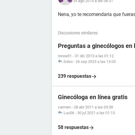
29 ago 2015 a las 06:31
Nena, yo te recomendaria que fueras
Discusiones similares
Preguntas a ginecólogos en l
ronoa91
-
31 dic 2013 a las 01:12
Debo
-
26 sep 2023 a las 13:03
239 respuestas
Ginecóloga en línea gratis
carmen
-
28 abr 2011 a las 03:38
Luu06
-
30 jul 2021 a las 01:13
58 respuestas