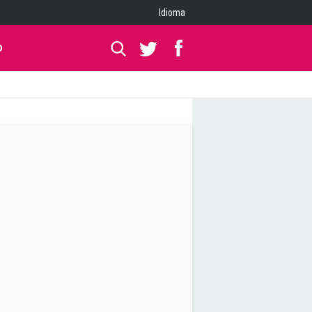
Idioma
O