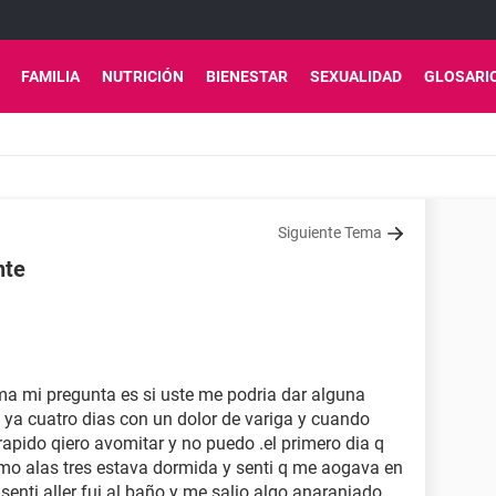
FAMILIA
NUTRICIÓN
BIENESTAR
SEXUALIDAD
GLOSARI
Siguiente Tema
nte
ma mi pregunta es si uste me podria dar alguna
 ya cuatro dias con un dolor de variga y cuando
apido qiero avomitar y no puedo .el primero dia q
o alas tres estava dormida y senti q me aogava en
senti aller fui al baño y me salio algo anaranjado