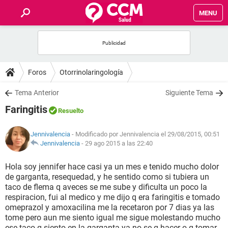
MENU
INICIO
FOROS
Foros
Otorrinolaringología
SALUD
Tema Anterior
Siguiente Tema
Faringitis
Resuelto
FAMILIA
Jennivalencia
- Modificado por Jennivalencia el 29/08/2015, 00:51
NUTRICIÓN
Jennivalencia
-
29 ago 2015 a las 22:40
Hola soy jennifer hace casi ya un mes e tenido mucho dolor
BIENESTAR
de garganta, resequedad, y he sentido como si tubiera un
taco de flema q aveces se me sube y dificulta un poco la
SEXUALIDAD
respiracion, fui al medico y me dijo q era faringitis e tomado
omeprazol y amoxacilina me la recetaron por 7 dias ya las
tome pero aun me siento igual me sigue molestando mucho
GLOSARIO
ese taco q siento en la garganta ya no se q hacer o q tomar.