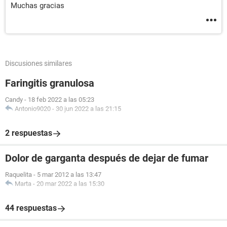
Muchas gracias
Discusiones similares
Faringitis granulosa
Candy
-
18 feb 2022 a las 05:23
Antonio9020
-
30 jun 2022 a las 21:15
2 respuestas
Dolor de garganta después de dejar de fumar
Raquelita
-
5 mar 2012 a las 13:47
Marta
-
20 mar 2022 a las 15:30
44 respuestas