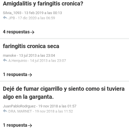
Amigdalitis y faringitis cronica?
Silvia_1093
-
13 feb 2019 a las 00:13
JPB
-
17 dic 2020 a las 06:59
4 respuestas
faringitis cronica seca
manoke
-
13 jul 2013 a las 23:04
A.Herquinio
-
14 jul 2013 a las 23:07
1 respuesta
Dejé de fumar cigarrillo y siento como si tuviera
algo en la garganta.
JuanPabloRodrguez
-
19 nov 2018 a las 01:57
DRA. MARNET
-
19 nov 2018 a las 11:52
1 respuesta