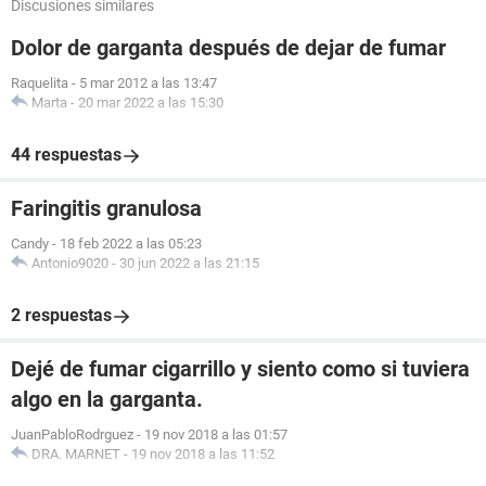
Discusiones similares
Dolor de garganta después de dejar de fumar
Raquelita
-
5 mar 2012 a las 13:47
Marta
-
20 mar 2022 a las 15:30
44 respuestas
Faringitis granulosa
Candy
-
18 feb 2022 a las 05:23
Antonio9020
-
30 jun 2022 a las 21:15
2 respuestas
Dejé de fumar cigarrillo y siento como si tuviera
algo en la garganta.
JuanPabloRodrguez
-
19 nov 2018 a las 01:57
DRA. MARNET
-
19 nov 2018 a las 11:52