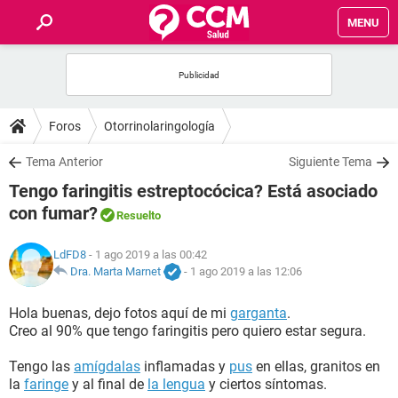
MENU
INICIO
FOROS
Foros
Otorrinolaringología
SALUD
Tema Anterior
Siguiente Tema
Tengo faringitis estreptocócica? Está asociado
FAMILIA
con fumar?
Resuelto
NUTRICIÓN
LdFD8
- 1 ago 2019 a las 00:42
Dra. Marta Marnet
-
1 ago 2019 a las 12:06
BIENESTAR
Hola buenas, dejo fotos aquí de mi
garganta
.
Creo al 90% que tengo faringitis pero quiero estar segura.
SEXUALIDAD
Tengo las
amígdalas
inflamadas y
pus
en ellas, granitos en
la
faringe
y al final de
la lengua
y ciertos síntomas.
GLOSARIO