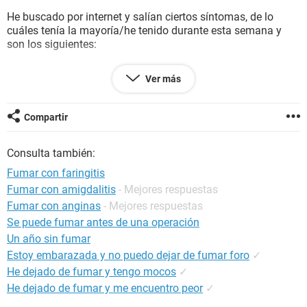
He buscado por internet y salían ciertos síntomas, de lo
cuáles tenía la mayoría/he tenido durante esta semana y
son los siguientes:
Placas rojas y blancas en la garganta.
Ver más
Dificultad para tragar.
Ganglios linfáticos del cuello inflamados, sensibles o
dolorosos al tacto.
Compartir
Amígdalas rojas e inflamadas.
Dolor de cabeza.
Consulta también:
Dolor en las lumbares (parte inferior de la espalda).
Malestar
general, inquietud o
sensación
de tener mal cuerpo.
Fumar con faringitis
Fumar con amigdalitis
- Mejores respuestas
Aquí se ven los granitos del final de
la lengua
, no puedo
Fumar con anginas
- Mejores respuestas
hacer una foto mejor:
Se puede fumar antes de una operación
Un año sin fumar
Estoy embarazada y no puedo dejar de fumar foro
✓
He dejado de fumar y tengo mocos
✓
He dejado de fumar y me encuentro peor
✓