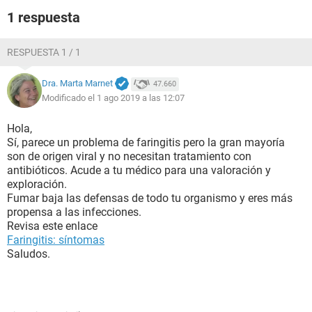
1 respuesta
RESPUESTA 1 / 1
Dra. Marta Marnet
47.660
Modificado el 1 ago 2019 a las 12:07
Hola,
Sí, parece un problema de faringitis pero la gran mayoría
Y ahí se ve lo que es toda la zona "dañada":
son de origen viral y no necesitan tratamiento con
antibióticos. Acude a tu médico para una valoración y
exploración.
Fumar baja las defensas de todo tu organismo y eres más
propensa a las infecciones.
Revisa este enlace
Faringitis: síntomas
Saludos.