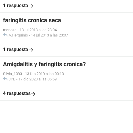
1 respuesta
faringitis cronica seca
manoke
-
13 jul 2013 a las 23:04
A.Herquinio
-
14 jul 2013 a las 23:07
1 respuesta
Amigdalitis y faringitis cronica?
Silvia_1093
-
13 feb 2019 a las 00:13
JPB
-
17 dic 2020 a las 06:59
4 respuestas