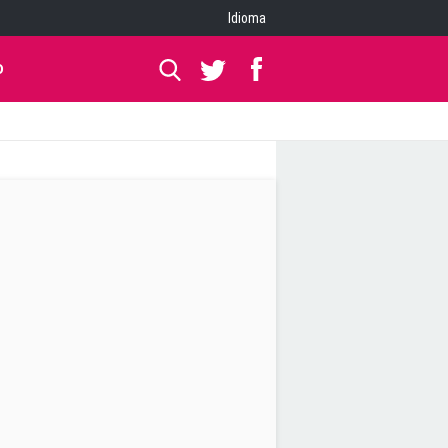
Idioma
O