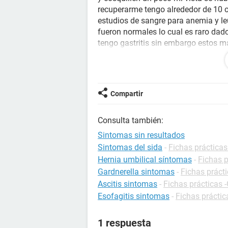
recuperarme tengo alrededor de 10 o
estudios de sangre para anemia y le
fueron normales lo cual es raro dad
tengo gastritis sin embargo estos 
resultados de sangre ser normales 
cardíaco sin embargo necesito una 
dudas y que gasten en análisis que 
respuesta, también sufro de alergias
Compartir
el polvo, no hago ejercicio porque m
me falta el aire y se me nubla todo
Consulta también:
mareos mi corazón late a una veloci
cocina y de regreso provoca que mi 
Sintomas sin resultados
frecuentes y daños en la visión aun
Sintomas del sida
-
Fichas prácticas
los necesito sin embargo tengo muc
Hernia umbilical síntomas
-
Fichas p
tiempo con respecto a mi visión. De
Gardnerella sintomas
-
Fichas prácti
Ascitis sintomas
-
Fichas prácticas -
Esofagitis sintomas
-
Fichas práctic
1 respuesta