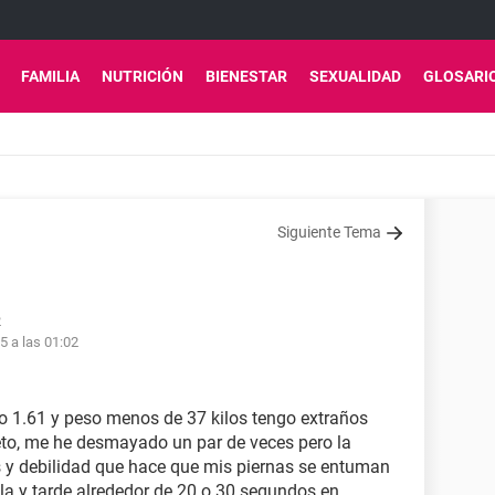
FAMILIA
NUTRICIÓN
BIENESTAR
SEXUALIDAD
GLOSARI
Siguiente Tema
2
5 a las 01:02
o 1.61 y peso menos de 37 kilos tengo extraños
to, me he desmayado un par de veces pero la
 y debilidad que hace que mis piernas se entuman
bla y tarde alrededor de 20 o 30 segundos en