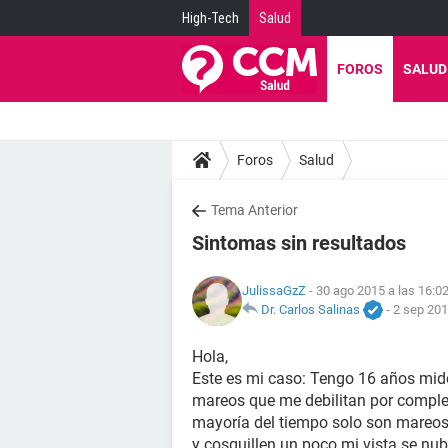
High-Tech
Salud
FOROS
SALUD
Foros
Salud
Tema Anterior
Sintomas sin resultados
JulissaGzZ
- 30 ago 2015 a las 16:0
Dr. Carlos Salinas
-
2 sep 201
Hola,
Este es mi caso: Tengo 16 años mid
mareos que me debilitan por comple
mayoría del tiempo solo son mareos
y cosquillen un poco mi vista se nu