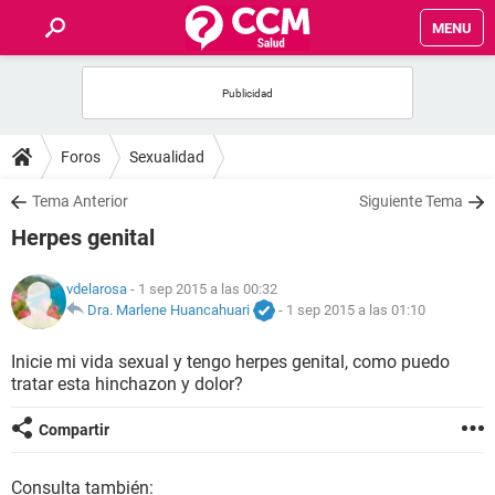
MENU
INICIO
FOROS
Foros
Sexualidad
SALUD
Tema Anterior
Siguiente Tema
Herpes genital
FAMILIA
vdelarosa
- 1 sep 2015 a las 00:32
NUTRICIÓN
Dra. Marlene Huancahuari
-
1 sep 2015 a las 01:10
Inicie mi vida sexual y tengo herpes genital, como puedo
BIENESTAR
tratar esta hinchazon y dolor?
SEXUALIDAD
Compartir
GLOSARIO
Consulta también: