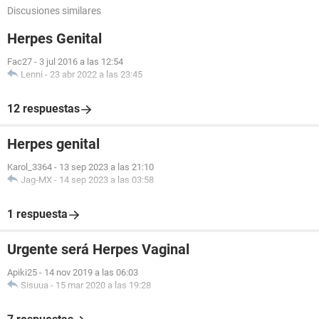
Discusiones similares
Herpes Genital
Fac27
-
3 jul 2016 a las 12:54
Lenni
-
23 abr 2022 a las 23:45
12 respuestas
Herpes genital
Karol_3364
-
13 sep 2023 a las 21:10
Jag-MX
-
14 sep 2023 a las 03:58
1 respuesta
Urgente será Herpes Vaginal
Apiki25
-
14 nov 2019 a las 06:03
Sisuua
-
15 mar 2020 a las 19:28