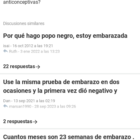
anticonceptivas?
Discusiones similares
Por qué hago popo negro, estoy embarazada
isai
-
16 oct 2012 a las 19:21
Ruth
-
3 ene 2022 a las 13:23
22 respuestas
Use la misma prueba de embarazo en dos
ocasiones y la primera vez dió negativo y
Dan
-
13 sep 2021 a las 02:19
marsan1990
-
28 sep 2023 a las 09:26
2 respuestas
Cuantos meses son 23 semanas de embarazo .