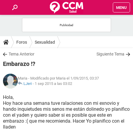
MENU
INICIO
FOROS
Foros
Sexualidad
SALUD
Tema Anterior
Siguiente Tema
Embarazo !?
FAMILIA
Maria
- Modificado por Maria el 1/09/2015, 03:37
NUTRICIÓN
LJeri
-
1 sep 2015 a las 03:02
Hola,
BIENESTAR
Hoy hace una semana tuve ralaciones con mi exnovio y
hando inquietudes mis senos me están dolinedo yo planifico
SEXUALIDAD
con el yaden y quiero saber si es posible que este en
embarazo :( que me recomienda. Hacer Yo planifico con el
lladen
GLOSARIO