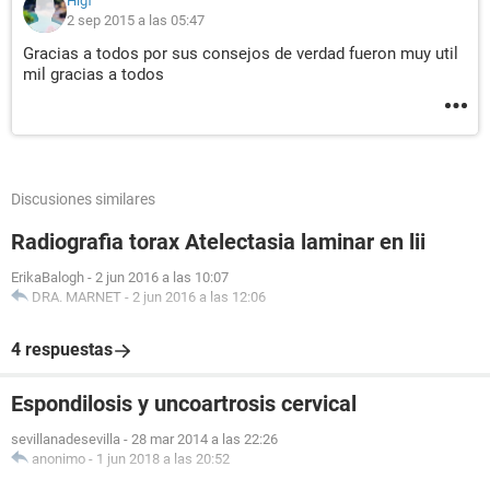
Higf
2 sep 2015 a las 05:47
Gracias a todos por sus consejos de verdad fueron muy util
mil gracias a todos
Discusiones similares
Radiografia torax Atelectasia laminar en lii
ErikaBalogh
-
2 jun 2016 a las 10:07
DRA. MARNET
-
2 jun 2016 a las 12:06
4 respuestas
Espondilosis y uncoartrosis cervical
sevillanadesevilla
-
28 mar 2014 a las 22:26
anonimo
-
1 jun 2018 a las 20:52