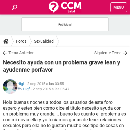
MENU
INICIO
FOROS
Foros
Sexualidad
SALUD
Tema Anterior
Siguiente Tema
Necesito ayuda con un problema grave lean y
FAMILIA
ayudenme porfavor
NUTRICIÓN
Higf
- 2 sep 2015 a las 03:55
Higf
-
2 sep 2015 a las 05:47
BIENESTAR
Hola buenas noches a todos los usuarios de este foro
espero y esten bien como dice el titulo necesito ayuda con
SEXUALIDAD
un problema muy grande.... bueno les cuento el problema es
con mi novia ella y yo teniamos ganas de tener relaciones
sexuales pero ella no le gustan mucho ese tipo de cosas en
GLOSARIO