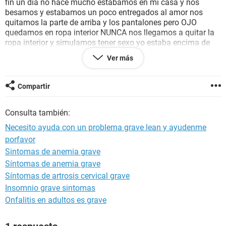
fin un dia no hace mucho estabamos en mi casa y nos
besamos y estabamos un poco entregados al amor nos
quitamos la parte de arriba y los pantalones pero OJO
quedamos en ropa interior NUNCA nos llegamos a quitar la
ropa interior y simulamos tener sexo yo estaba encima de
ella y trataba de poner mi pene en su vagina y empujar un
Ver más
poco hacia adentro pero ella llego un momento donde se
exito y estaba toda su vagina mojada yo nunca llegue a
eyacular mientras haciamos eso pero mi gran DUDA es si
Compartir
ella puede quedar embarazada lo digo porque dicen que al
hombre tambien le sale un liquido preseminal y eso puede
Consulta también:
causar un embarazo pero otra de las dudas que tengo es
que si ese liquido pudo traspasar mi boxer entrar en la
Necesito ayuda con un problema grave lean y ayudenme
vagina mojada de ella y que si por eso puede quedar
porfavor
embarazada .. Les pido la mayor ayuda sincera de verdad
Sintomas de anemia grave
que me puedan ayudar lo mas rapido posible y que de
verdad sean bastantes sincer@s ya que este es un tema
Síntomas de anemia grave
muy delicado .. Gracias buenas noches
Síntomas de artrosis cervical grave
Insomnio grave sintomas
Onfalitis en adultos es grave