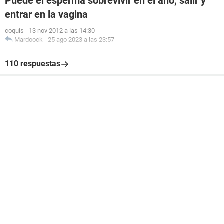
Puede el esperma sobrevivir en el ano, salir y
entrar en la vagina
coquis
-
13 nov 2012 a las 14:30
Mardoock
-
25 ago 2023 a las 23:57
110 respuestas