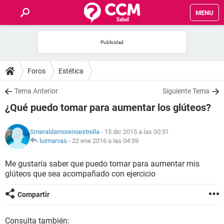
MENU
INICIO
FOROS
Foros
Estética
SALUD
Tema Anterior
Siguiente Tema
¿Qué puedo tomar para aumentar los glúteos?
FAMILIA
Smeraldamorenoestrella
- 15 dic 2015 a las 00:51
NUTRICIÓN
luimarvas
-
22 ene 2016 a las 04:59
Me gustaría saber que puedo tomar para aumentar mis
BIENESTAR
glúteos que sea acompañado con ejercicio
SEXUALIDAD
Compartir
GLOSARIO
Consulta también: