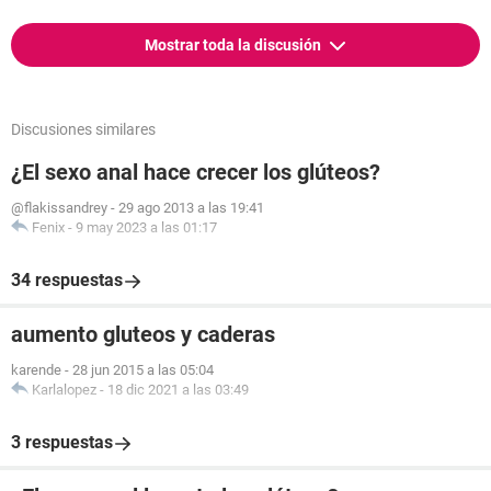
Mostrar toda la discusión
Discusiones similares
¿El sexo anal hace crecer los glúteos?
@flakissandrey
-
29 ago 2013 a las 19:41
Fenix
-
9 may 2023 a las 01:17
34 respuestas
aumento gluteos y caderas
karende
-
28 jun 2015 a las 05:04
Karlalopez
-
18 dic 2021 a las 03:49
3 respuestas