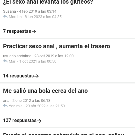
¿El sexo anal levanta los glúteos?
Susana
-
4 feb 2019 a las 03:14
Marden
-
8 jun 2023 a las 04:35
7 respuestas
Practicar sexo anal , aumenta el trasero
usuario anónimo
-
28 oct 2019 a las 12:00
Mari
-
1 oct 2021 a las 00:50
14 respuestas
Me salió una bola cerca del ano
ana
-
2 ene 2012 a las 06:18
Ydalmis
-
20 abr 2022 a las 21:50
137 respuestas