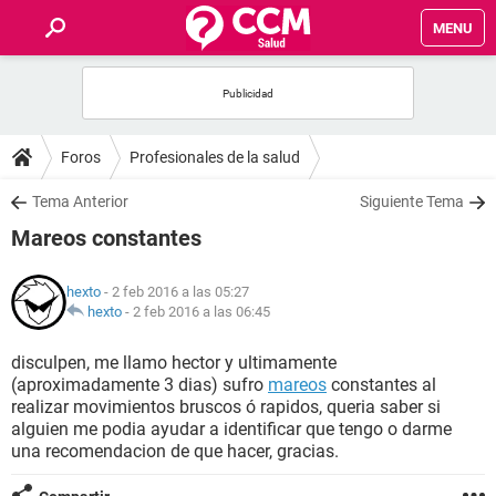
MENU
INICIO
FOROS
Foros
Profesionales de la salud
SALUD
Tema Anterior
Siguiente Tema
Mareos constantes
FAMILIA
hexto
- 2 feb 2016 a las 05:27
NUTRICIÓN
hexto
-
2 feb 2016 a las 06:45
disculpen, me llamo hector y ultimamente
BIENESTAR
(aproximadamente 3 dias) sufro
mareos
constantes al
realizar movimientos bruscos ó rapidos, queria saber si
SEXUALIDAD
alguien me podia ayudar a identificar que tengo o darme
una recomendacion de que hacer, gracias.
GLOSARIO