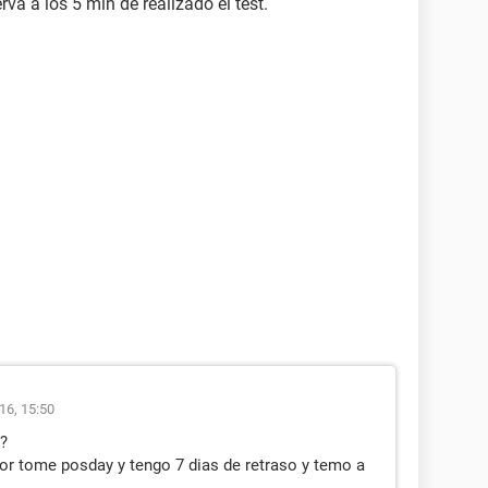
va a los 5 min de realizado el test.
16, 15:50
?
r tome posday y tengo 7 dias de retraso y temo a