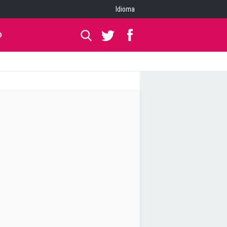
Idioma
O