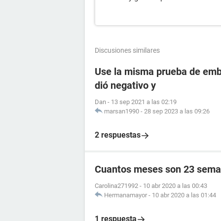
Discusiones similares
Use la misma prueba de emba
dió negativo y
Dan
-
13 sep 2021 a las 02:19
marsan1990
-
28 sep 2023 a las 09:26
2 respuestas
Cuantos meses son 23 sema
Carolina271992
-
10 abr 2020 a las 00:43
Hermanamayor
-
10 abr 2020 a las 01:44
1 respuesta