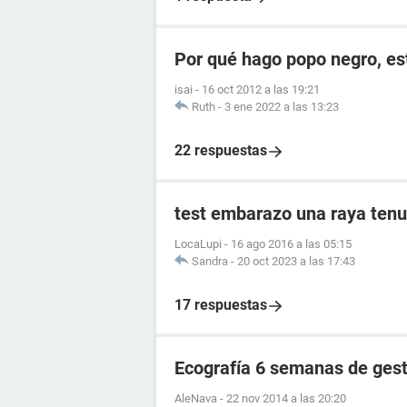
Por qué hago popo negro, e
isai
-
16 oct 2012 a las 19:21
Ruth
-
3 ene 2022 a las 13:23
22 respuestas
test embarazo una raya tenu
LocaLupi
-
16 ago 2016 a las 05:15
Sandra
-
20 oct 2023 a las 17:43
17 respuestas
Ecografía 6 semanas de ges
AleNava
-
22 nov 2014 a las 20:20