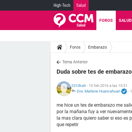
High-Tech
Salud
FOROS
SALUD
Foros
Embarazo
Tema Anterior
Duda sobre tes de embarazo
2310kati
- 15 feb 2016 a las 15:31
Dra. Marlene Huancahuari
-
1
me hice un tes de embarazo me salio 
por la mañana fuy a ver nuevamente
la mas clara quiero saber si eso es p
que repetir