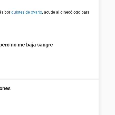
zás por
quistes de ovario
, acude al ginecólogo para
ero no me baja sangre
rones