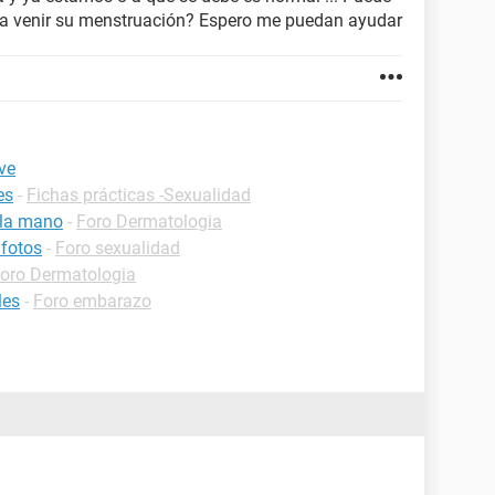
 a venir su menstruación? Espero me puedan ayudar
ve
es
-
Fichas prácticas -Sexualidad
 la mano
-
Foro Dermatologia
 fotos
-
Foro sexualidad
oro Dermatologia
les
-
Foro embarazo