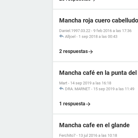
Mancha roja cuero cabellud
Daniel.1997.03.22
-
9 feb 2016 a las 17:36
Alljoel
-
1 sep 2018 a las 00:43
2 respuestas
Mancha café en la punta del
Mart
-
14 sep 2019 a las 16:18
DRA. MARNET
-
15 sep 2019 a las 11:49
1 respuesta
Mancha cafe en el glande
Ferchito7
-
13 jul 2016 a las 10:18