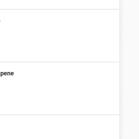
o
 pene