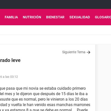
FAMILIA
NUTRICIÓN
BIENESTAR
SEXUALIDAD
GLOSARI
Siguiente Tema
rado leve
6 a las 03:12
 que pasa que mi novia se estaba cuidado primero
del mes y le dijeron que después de 15 días le iba a
uste que es normal, pero le vinieron a los 20 días
imidad y vuelta le han venido esas manchas marrones
a y ya estamos 8 a que se debe es normal ... Puede