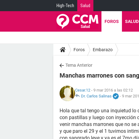
High-Tech
Salud
FOROS
SALUD
Foros
Embarazo
Tema Anterior
Manchas marrones con sang
Cesar.12
- 9 mar 2016 a las 02:12
Dr. Carlos Salinas
-
9 mar 201
Hola que tal tengo una inquietud lo
con pastillas y luego con inyección 
venir manchas marrones que no se as
y que paro el 29 y el 1 tuvimos int
con sangrado leve y ya es el 7mo dí