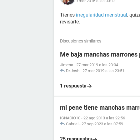
9 mar 2016 a las 03:12
Tienes
irregularidad menstrual
, qui
revisarte.
Discusiones similares
Me baja manchas marrones p
Jimena
-
27 mar 2019 a las 23:04
Dr.Josh
-
27 mar 2019 a las 23:51
1 respuesta
mi pene tiene manchas mar
IGNACIO10
-
22 ago 2013 a las 22:56
Gabriel
-
27 sep 2023 a las 07:59
25 respuestas