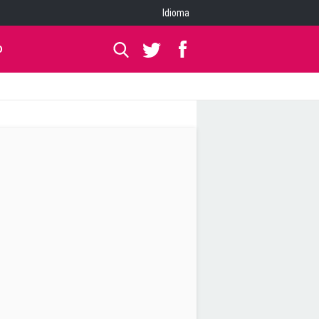
Idioma
O