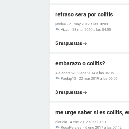
retraso sera por colitis
jaydee
-
21 may 2012 a las 18:03
Vizve
-
28 mar 2020 a las 04:55
5 respuestas
embarazo o colitis?
Alejandra52
-
9 ene 2014 a las 06:05
Paulap13
-
22 mar 2019 a las 06:56
3 respuestas
me urge saber si es colitis,
claudia
-
4 ene 2012 a las 01:21
RosaPerales.
-
6 ene 2017 a las 07:42