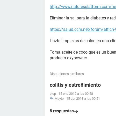
http://www.naturesplatform.com/hea
Eliminar la sal para la diabetes y re
https://salud.ccm.net/forum/affich-
Hazte limpiezas de colon en una cli
Toma aceite de coco que es un buen 
producto oxypowder.
Discusiones similares
colitis y estreñimiento
plop
-
15 ene 2012 a las 00:58
Mayte
-
15 abr 2018 a las 00:51
8 respuestas