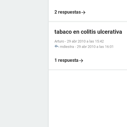
2 respuestas
tabaco en colitis ulcerativa
Arturo
-
29 abr 2010 a las 15:42
mdiestra
-
29 abr 2010 a las 16:01
1 respuesta