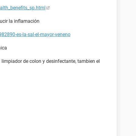
lth_benefits_sp.html
ducir la inflamación
982890-es-la-sal-el-mayor-veneno
nica
limpiador de colon y desinfectante, tambien el