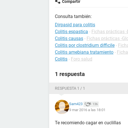
Compartir
Consulta también:
Dirpasid para colitis
Colitis espastica
-
Fichas prácticas -
Colitis causas
-
Fichas prácticas -Gl
Colitis por clostridium difficile
-
Fich
Colitis amebiana tratamiento
-
Ficha
Colitis
-
Foro salud
1 respuesta
RESPUESTA 1 / 1
Sam423
136
9 mar 2016 a las 18:01
Te recomiendo cagar en cuclillas