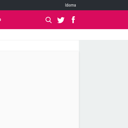
Idioma
O