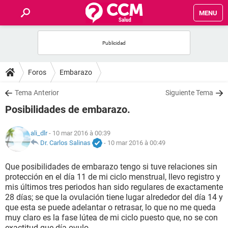
MENU
INICIO
FORUMS
Foros
Embarazo
SALUD
Tema Anterior
Siguiente Tema
Posibilidades de embarazo.
FAMILIA
ali_dlr
- 10 mar 2016 à 00:39
NUTRICIÓN
Dr. Carlos Salinas
-
10 mar 2016 à 00:49
Que posibilidades de embarazo tengo si tuve relaciones sin
BIENESTAR
protección en el día 11 de mi ciclo menstrual, llevo registro y
mis últimos tres periodos han sido regulares de exactamente
SEXUALIDAD
28 días; se que la ovulación tiene lugar alrededor del día 14 y
que esta se puede adelantar o retrasar, lo que no me queda
muy claro es la fase lútea de mi ciclo puesto que, no se con
GLOSARIO
exactitud que día ovulo.