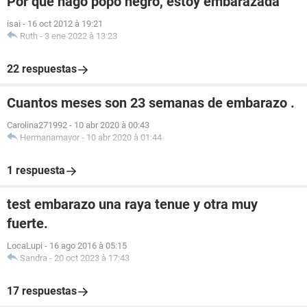
Por qué hago popo negro, estoy embarazada
isai
-
16 oct 2012 à 19:21
Ruth
-
3 ene 2022 à 13:23
22 respuestas
Cuantos meses son 23 semanas de embarazo .
Carolina271992
-
10 abr 2020 à 00:43
Hermanamayor
-
10 abr 2020 à 01:44
1 respuesta
test embarazo una raya tenue y otra muy
fuerte.
LocaLupi
-
16 ago 2016 à 05:15
Sandra
-
20 oct 2023 à 17:43
17 respuestas