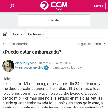
MENU
INICIO
FOROS
Foros
Embarazo
SALUD
Tema Anterior
Siguiente Tema
¿Puedo estar embarazada?
FAMILIA
Micaelareynoso
- 10 mar 2016 a las 03:35
NUTRICIÓN
Dr. Joseph Exebio
-
10 mar 2016 a las 16:04
Hola,
BIENESTAR
Les cuento.. Mi ultima regla me vino el dia 24 de febrero y
me duro aproximadamente 3 o 4 dias . El 5 de marzo tuve
SEXUALIDAD
relaciones con mi pareja, y no se cuido. Eyaculo 2 veces
dentro mío. Por más que no alla estado en mis días fertiles
puedo quedar embarazada igual no? y en caso qe lo este, a
GLOSARIO
partir de cuando me puedo hacer una prueba de embarazo?