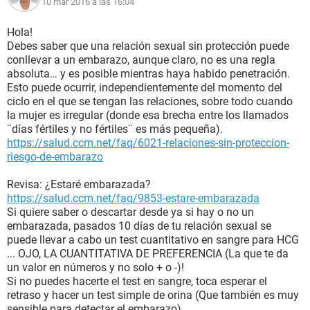
10 mar 2016 a las 16:04
Hola!
Debes saber que una relación sexual sin protección puede
conllevar a un embarazo, aunque claro, no es una regla
absoluta… y es posible mientras haya habido penetración.
Esto puede ocurrir, independientemente del momento del
ciclo en el que se tengan las relaciones, sobre todo cuando
la mujer es irregular (donde esa brecha entre los llamados
¨días fértiles y no fértiles¨ es más pequeña).
https://salud.ccm.net/faq/6021-relaciones-sin-proteccion-
riesgo-de-embarazo
Revisa: ¿Estaré embarazada?
https://salud.ccm.net/faq/9853-estare-embarazada
Si quiere saber o descartar desde ya si hay o no un
embarazada, pasados 10 días de tu relación sexual se
puede llevar a cabo un test cuantitativo en sangre para HCG
... OJO, LA CUANTITATIVA DE PREFERENCIA (La que te da
un valor en números y no solo + o -)!
Si no puedes hacerte el test en sangre, toca esperar el
retraso y hacer un test simple de orina (Que también es muy
sensible para detectar el embarazo).