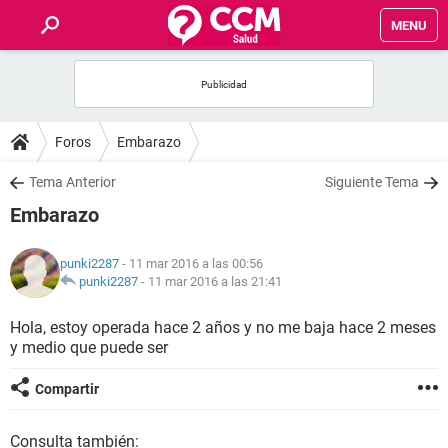
MENU
INICIO
FOROS
Foros
Embarazo
SALUD
Tema Anterior
Siguiente Tema
Embarazo
FAMILIA
punki2287
- 11 mar 2016 a las 00:56
NUTRICIÓN
punki2287
-
11 mar 2016 a las 21:41
Hola, estoy operada hace 2 años y no me baja hace 2 meses
BIENESTAR
y medio que puede ser
SEXUALIDAD
Compartir
GLOSARIO
Consulta también: