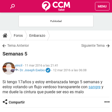
MENU
INICIO
FOROS
Foros
Embarazo
SALUD
Tema Anterior
Siguiente Tema
Semanas 5
FAMILIA
yincil
- 11 mar 2016 a las 21:41
NUTRICIÓN
Dr. Joseph Exebio
-
12 mar 2016 a las 06:08
Si tengo 17años y estoy embarazada tengo 5 semanas y
BIENESTAR
estoy votando un flujo verdoso transparente con
sangre
y
me duele la cintura que puede ser eso es malo
SEXUALIDAD
Compartir
GLOSARIO