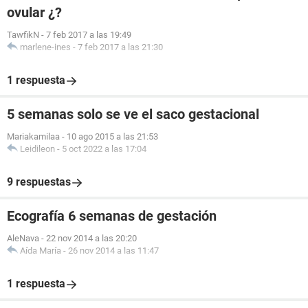
ovular ¿?
TawfikN
-
7 feb 2017 a las 19:49
marlene-ines
-
7 feb 2017 a las 21:30
1 respuesta
5 semanas solo se ve el saco gestacional
Mariakamilaa
-
10 ago 2015 a las 21:53
Leidileon
-
5 oct 2022 a las 17:04
9 respuestas
Ecografía 6 semanas de gestación
AleNava
-
22 nov 2014 a las 20:20
Aída María
-
26 nov 2014 a las 11:47
1 respuesta