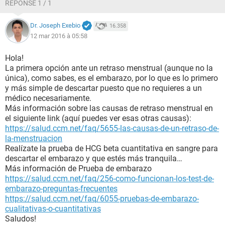
RÉPONSE 1 / 1
Dr. Joseph Exebio
16.358
12 mar 2016 à 05:58
Hola!
La primera opción ante un retraso menstrual (aunque no la
única), como sabes, es el embarazo, por lo que es lo primero
y más simple de descartar puesto que no requieres a un
médico necesariamente.
Más información sobre las causas de retraso menstrual en
el siguiente link (aquí puedes ver esas otras causas):
https://salud.ccm.net/faq/5655-las-causas-de-un-retraso-de-
la-menstruacion
Realízate la prueba de HCG beta cuantitativa en sangre para
descartar el embarazo y que estés más tranquila…
Más información de Prueba de embarazo
https://salud.ccm.net/faq/256-como-funcionan-los-test-de-
embarazo-preguntas-frecuentes
https://salud.ccm.net/faq/6055-pruebas-de-embarazo-
cualitativas-o-cuantitativas
Saludos!