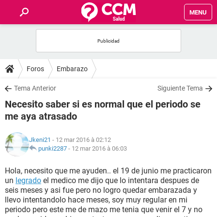
MENU
INICIO
FORUMS
Foros
Embarazo
SALUD
Tema Anterior
Siguiente Tema
Necesito saber si es normal que el periodo se
FAMILIA
me aya atrasado
NUTRICIÓN
Jkeni21
- 12 mar 2016 à 02:12
punki2287
-
12 mar 2016 à 06:03
BIENESTAR
Hola, necesito que me ayuden.. el 19 de junio me practicaron
un
legrado
el medico me dijo que lo intentara despues de
SEXUALIDAD
seis meses y asi fue pero no logro quedar embarazada y
llevo intentandolo hace meses, soy muy regular en mi
periodo pero este me de mazo me tenia que venir el 7 y no
GLOSARIO