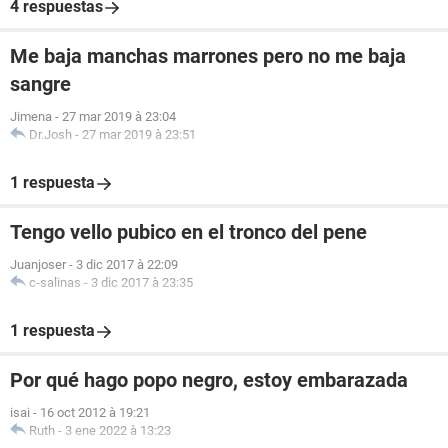
4 respuestas
Me baja manchas marrones pero no me baja
sangre
Jimena
-
27 mar 2019 à 23:04
Dr.Josh
-
27 mar 2019 à 23:51
1 respuesta
Tengo vello pubico en el tronco del pene
Juanjoser
-
3 dic 2017 à 22:09
c-salinas
-
3 dic 2017 à 23:35
1 respuesta
Por qué hago popo negro, estoy embarazada
isai
-
16 oct 2012 à 19:21
Ruth
-
3 ene 2022 à 13:23