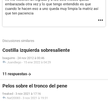
embarazada otra vez y lo que tengo entendido es que
cuando le hacen eso a uno queda muy limpia la matriz así
que ten paciencia
Discusiones similares
Costilla izquierda sobresaliente
bxaguirre
-
24 nov 2012 à 00:46
Juandiego
-
15 ene 2022 à 04:29
11 respuestas
Pelos sobre el tronco del pene
freaked
-
3 nov 2021 à 17:16
Nat20083
-
3 nov 2021 à 19:31