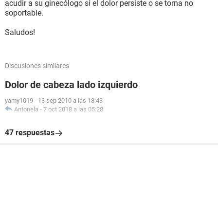
acudir a su ginecólogo si el dolor persiste o se torna no
soportable.
Saludos!
Discusiones similares
Dolor de cabeza lado izquierdo
yamy1019
-
13 sep 2010 a las 18:43
Antonela
-
7 oct 2018 a las 05:28
47 respuestas