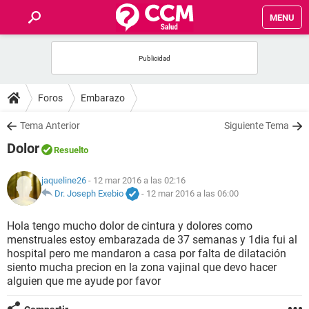
MENU
INICIO
FOROS
Foros
Embarazo
SALUD
Tema Anterior
Siguiente Tema
Dolor
Resuelto
FAMILIA
jaqueline26
- 12 mar 2016 a las 02:16
NUTRICIÓN
Dr. Joseph Exebio
-
12 mar 2016 a las 06:00
Hola tengo mucho dolor de cintura y dolores como
BIENESTAR
menstruales estoy embarazada de 37 semanas y 1dia fui al
hospital pero me mandaron a casa por falta de dilatación
SEXUALIDAD
siento mucha precion en la zona vajinal que devo hacer
alguien que me ayude por favor
GLOSARIO