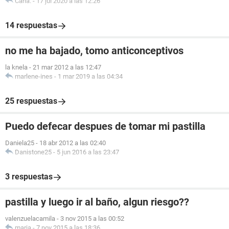
Carla.
-
17 jul 2020 a las 12:26
14 respuestas
no me ha bajado, tomo anticonceptivos
la knela
-
21 mar 2012 a las 12:47
marlene-ines
-
1 mar 2019 a las 04:34
25 respuestas
Puedo defecar despues de tomar mi pastilla
Daniela25
-
18 abr 2012 a las 02:40
Danistone25
-
5 jun 2016 a las 23:47
3 respuestas
pastilla y luego ir al baño, algun riesgo??
valenzuelacamila
-
3 nov 2015 a las 00:52
maria
-
7 nov 2015 a las 18:36