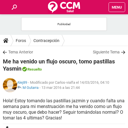
MENU
INICIO
FOROS
Foros
Contracepción
SALUD
Tema Anterior
Siguiente Tema
Me ha venido un flujo oscuro, tomo pastillas
FAMILIA
Yasmin
Resuelto
NUTRICIÓN
Alej89
- Modificado por Carlos-vialfa el 14/03/2016, 04:10
M Gutarra
-
13 mar 2016 a las 21:44
BIENESTAR
Hola! Estoy tomando las pastillas jazmin y cuando falta una
semana para mi menstruación me ha venido como un flujo
SEXUALIDAD
muy oscuro, que debo hacer? Seguir tomándolas normal? O
tomar las 4 ultimas? Gracias!
GLOSARIO