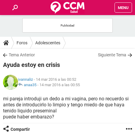
MENU
INICIO
FOROS
Foros
Adolescentes
SALUD
Tema Anterior
Siguiente Tema
Ayuda estoy en crisis
FAMILIA
ivannaliz
- 14 mar 2016 a las 00:52
NUTRICIÓN
anaa35
-
14 mar 2016 a las 00:55
mi pareja introduji un dedo a mi vagina, pero no recuerdo si
BIENESTAR
antes de introducirlo lo limpio y tengo miedo de que haya
tenido liquido preseminal
SEXUALIDAD
puede haber embarazo?
Compartir
GLOSARIO