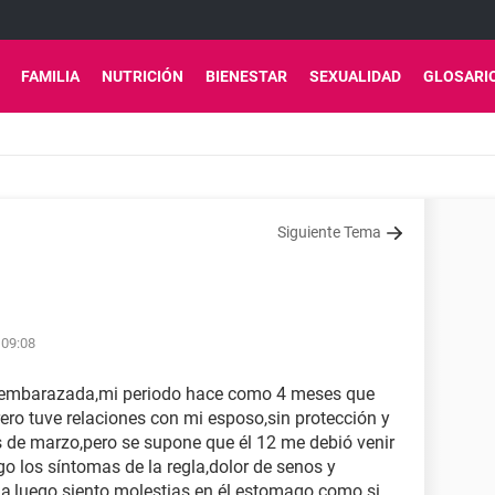
FAMILIA
NUTRICIÓN
BIENESTAR
SEXUALIDAD
GLOSARI
Siguiente Tema
 09:08
ar embarazada,mi periodo hace como 4 meses que
ero tuve relaciones con mi esposo,sin protección y
as de marzo,pero se supone que él 12 me debió venir
go los síntomas de la regla,dolor de senos y
ga,luego siento molestias en él estomago como si