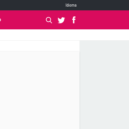
Idioma
O