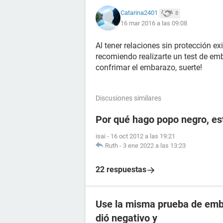
Catarina2401
8
16 mar 2016 a las 09:08
Al tener relaciones sin protección e
recomiendo realizarte un test de emb
confrimar el embarazo, suerte!
Discusiones similares
Por qué hago popo negro, e
isai
-
16 oct 2012 a las 19:21
Ruth
-
3 ene 2022 a las 13:23
22 respuestas
Use la misma prueba de emba
dió negativo y