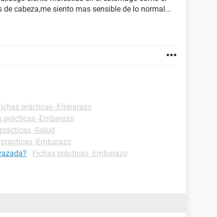
s de cabeza,me siento mas sensible de lo normal...
Fichas prácticas -Embarazo
s prácticas -Embarazo
prácticas -Salud
 prácticas -Embarazo
razada?
-
Fichas prácticas -Embarazo