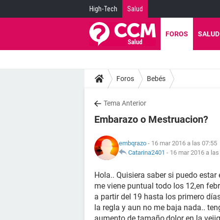
High-Tech
Salud
FOROS
SALUD
Foros
Bebés
Tema Anterior
Embarazo o Mestruacion?
embqrazo
- 16 mar 2016 a las 07:55
Catarina2401
-
16 mar 2016 a las
Hola.. Quisiera saber si puedo est
me viene puntual todo los 12,en febr
a partir del 19 hasta los primero dí
la regla y aun no me baja nada.. ten
aumento de tamaño,dolor en la veji