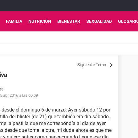
FAMILIA
NUTRICIÓN
BIENESTAR
SEXUALIDAD
GLOSARI
Siguiente Tema
iva
49
5 abr 2016 a las 00:09
s desde el domingo 6 de marzo. Ayer sábado 12 por
lla del blíster (de 21) que también era día sábado,
e la pastilla que me correspondía al día de ayer
s desde que tome la otra, mi duda ahora es que me
ster y quiero saber como hacer cuando llegue ese día