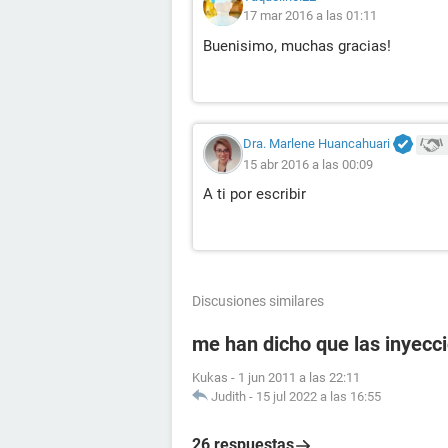
17 mar 2016 a las 01:11
Buenisimo, muchas gracias!
Dra. Marlene Huancahuari
15 abr 2016 a las 00:09
A ti por escribir
Discusiones similares
me han dicho que las inyecc
Kukas
-
1 jun 2011 a las 22:11
Judith
-
15 jul 2022 a las 16:55
26 respuestas