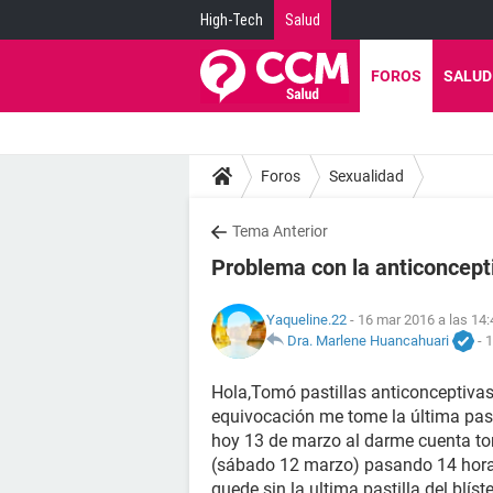
High-Tech
Salud
FOROS
SALUD
Foros
Sexualidad
Tema Anterior
Problema con la anticoncept
Yaqueline.22
- 16 mar 2016 a las 14:
Dra. Marlene Huancahuari
-
1
Hola,Tomó pastillas anticonceptiva
equivocación me tome la última pasti
hoy 13 de marzo al darme cuenta tom
(sábado 12 marzo) pasando 14 hora
quede sin la ultima pastilla del blí