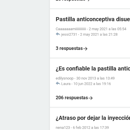
Pastilla anticonceptiva disue
Caaaaaaamiiiiiiiiiiii
-
2 may 2021 a las 05:54
jessi2731
-
2 may 2021 a las 21:28
3 respuestas
¿Es confiable la pastilla an
edilysnoop
-
30 nov 2013 a las 13:49
Laura
-
10 jun 2022 a las 19:16
206 respuestas
¿Atraso por dejar la inyecci
nena123
-
6 feb 2012 a las 17:39