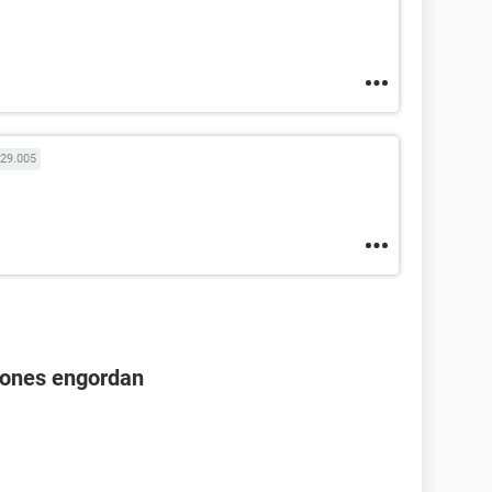
29.005
iones engordan