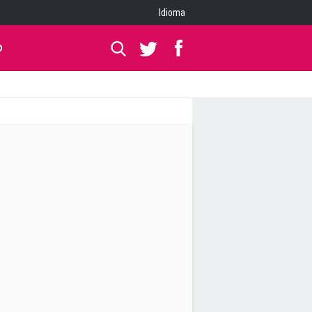
Idioma
O