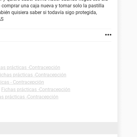
o comprar una caja nueva y tomar solo la pastilla
bién quisiera saber si todavía sigo protegida,
AS
has prácticas -Contracepción
ichas prácticas -Contracepción
ticas - Contracepción
-
Fichas prácticas -Contracepción
as prácticas -Contracepción