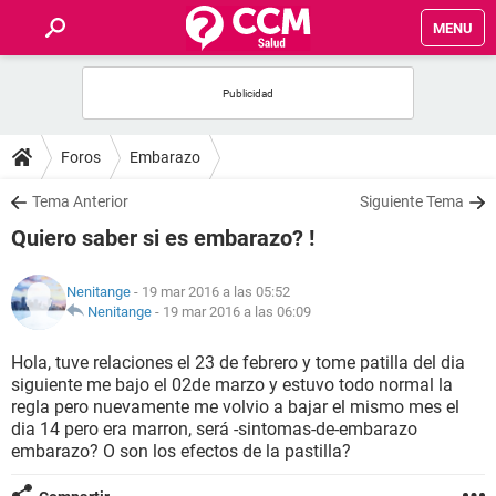
MENU
INICIO
FOROS
Foros
Embarazo
SALUD
Tema Anterior
Siguiente Tema
Quiero saber si es embarazo? !
FAMILIA
Nenitange
- 19 mar 2016 a las 05:52
NUTRICIÓN
Nenitange
-
19 mar 2016 a las 06:09
Hola, tuve relaciones el 23 de febrero y tome patilla del dia
BIENESTAR
siguiente me bajo el 02de marzo y estuvo todo normal la
regla pero nuevamente me volvio a bajar el mismo mes el
SEXUALIDAD
dia 14 pero era marron, será -sintomas-de-embarazo
embarazo? O son los efectos de la pastilla?
GLOSARIO