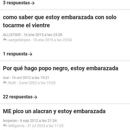
3 respuestas
como saber que estoy embarazada con solo
tocarme el vientre
ALLISTAIR
-
16 ene 2015 a las 23:28
aangelalopez
-
16 ene 2015 a las 23:34
1 respuesta
Por qué hago popo negro, estoy embarazada
isai
-
16 oct 2012 a las 19:21
Ruth
-
3 ene 2022 a las 13:23
22 respuestas
ME pico un alacran y estoy embarazada
lesperan
-
6 sep 2012 a las 21:34
Miligarcia
-
31 jul 2023 a las 11:02