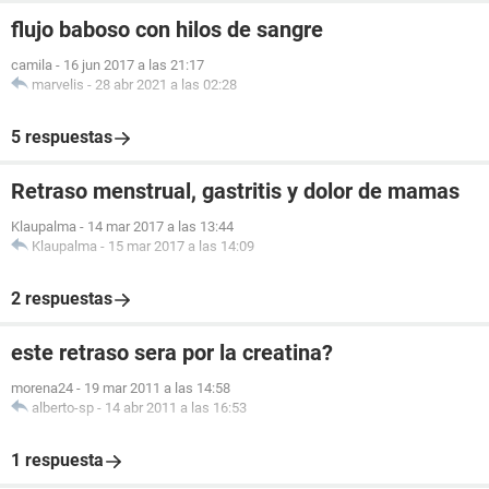
flujo baboso con hilos de sangre
camila
-
16 jun 2017 a las 21:17
marvelis
-
28 abr 2021 a las 02:28
5 respuestas
Retraso menstrual, gastritis y dolor de mamas
Klaupalma
-
14 mar 2017 a las 13:44
Klaupalma
-
15 mar 2017 a las 14:09
2 respuestas
este retraso sera por la creatina?
morena24
-
19 mar 2011 a las 14:58
alberto-sp
-
14 abr 2011 a las 16:53
1 respuesta