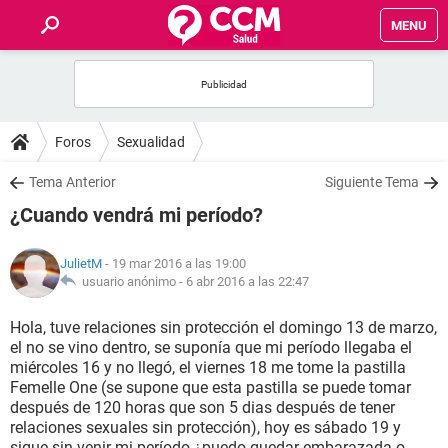
MENU
INICIO
FOROS
Foros
Sexualidad
SALUD
Tema Anterior
Siguiente Tema
¿Cuando vendrá mi período?
FAMILIA
JulietM
- 19 mar 2016 a las 19:00
NUTRICIÓN
usuario anónimo -
6 abr 2016 a las 22:47
Hola, tuve relaciones sin protección el domingo 13 de marzo,
BIENESTAR
el no se vino dentro, se suponía que mi período llegaba el
miércoles 16 y no llegó, el viernes 18 me tome la pastilla
SEXUALIDAD
Femelle One (se supone que esta pastilla se puede tomar
después de 120 horas que son 5 dias después de tener
relaciones sexuales sin protección), hoy es sábado 19 y
GLOSARIO
sigue sin venir mi período ¿puedo quedar embarazada o