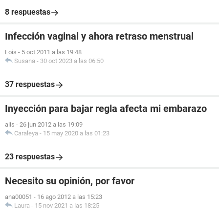
8 respuestas
Infección vaginal y ahora retraso menstrual
Lois
-
5 oct 2011 a las 19:48
Susana
-
30 oct 2023 a las 06:50
37 respuestas
Inyección para bajar regla afecta mi embarazo
alis
-
26 jun 2012 a las 19:09
Caraleya
-
15 may 2020 a las 01:23
23 respuestas
Necesito su opinión, por favor
ana00051
-
16 ago 2012 a las 15:23
Laura
-
15 nov 2021 a las 18:25