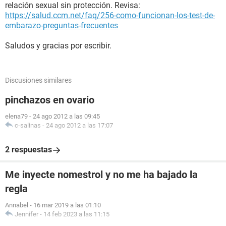
relación sexual sin protección. Revisa:
https://salud.ccm.net/faq/256-como-funcionan-los-test-de-
embarazo-preguntas-frecuentes
Saludos y gracias por escribir.
Discusiones similares
pinchazos en ovario
elena79
-
24 ago 2012 a las 09:45
c-salinas
-
24 ago 2012 a las 17:07
2 respuestas
Me inyecte nomestrol y no me ha bajado la
regla
Annabel
-
16 mar 2019 a las 01:10
Jennifer
-
14 feb 2023 a las 11:15