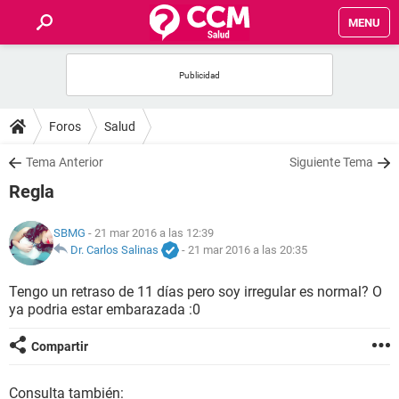
MENU
INICIO
FOROS
Foros
Salud
SALUD
Tema Anterior
Siguiente Tema
Regla
FAMILIA
SBMG
- 21 mar 2016 a las 12:39
NUTRICIÓN
Dr. Carlos Salinas
-
21 mar 2016 a las 20:35
Tengo un retraso de 11 días pero soy irregular es normal? O
BIENESTAR
ya podria estar embarazada :0
SEXUALIDAD
Compartir
GLOSARIO
Consulta también: