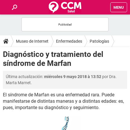
MENU
INICIO
FOROS
Museo de Internet
Enfermedades
Patologías
SALUD
Diagnóstico y tratamiento del
síndrome de Marfan
FAMILIA
Última actualización:
miércoles 9 mayo 2018 à 13:52
por Dra.
NUTRICIÓN
Marta Marnet.
El síndrome de Marfan es una enfermedad rara. Puede
BIENESTAR
manifestarse de distintas maneras y a distintas edades: es,
pues, importante su diagnóstico y seguimiento.
SEXUALIDAD
GLOSARIO