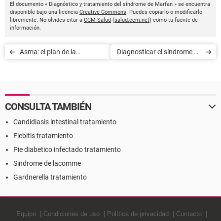
El documento « Diagnóstico y tratamiento del síndrome de Marfan » se encuentra
disponible bajo una licencia
Creative Commons
. Puedes copiarlo o modificarlo
libremente. No olvides citar a
CCM Salud
(
salud.ccm.net
) como tu fuente de
información.
Asma: el plan de la
Diagnosticar el síndrome de
Seguridad Social
Cushing
CONSULTA TAMBIÉN
Candidiasis intestinal tratamiento
Flebitis tratamiento
Pie diabetico infectado tratamiento
Sindrome de lacomme
Gardnerella tratamiento
Equipo
Condiciones de uso
Política de privacidad
Contacto