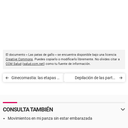
El documento « Las patas de gallo » se encuentra disponible bajo una licencia
Creative Commons
. Puedes copiarlo o modificarlo libremente. No olvides citar a
CCM Salud
(
salud.ccm.net
) como tu fuente de información.
Ginecomastia: las etapas de
Depilación de las partes
la intervención quirúrgica
íntimas
CONSULTA TAMBIÉN
Movimientos en mi panza sin estar embarazada