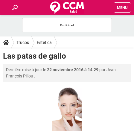
MENU
INICIO
FORUMS
Trucos
Estética
SALUD
Las patas de gallo
FAMILIA
Dernière mise à jour le
22 noviembre 2016 à 14:29
par
Jean-
François Pillou
.
NUTRICIÓN
BIENESTAR
SEXUALIDAD
GLOSARIO