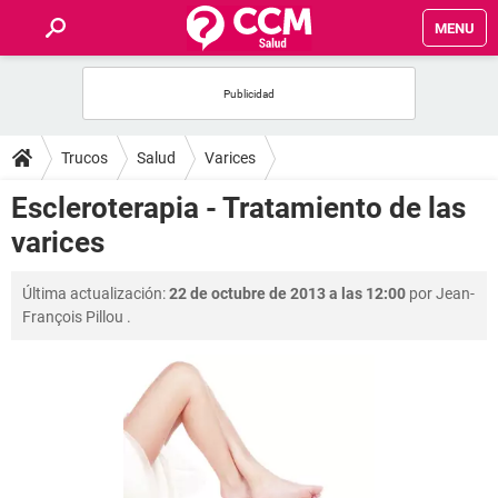
MENU
INICIO
FOROS
Trucos
Salud
Varices
SALUD
Escleroterapia - Tratamiento de las
varices
FAMILIA
Última actualización:
22 de octubre de 2013 a las 12:00
por
Jean-
NUTRICIÓN
François Pillou
.
BIENESTAR
SEXUALIDAD
GLOSARIO