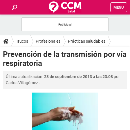
MENU
INICIO
FOROS
Trucos
Profesionales
Prácticas saludables
SALUD
Prevención de la transmisión por vía
respiratoria
FAMILIA
Última actualización:
23 de septiembre de 2013 a las 23:08
por
NUTRICIÓN
Carlos Villagómez
.
BIENESTAR
SEXUALIDAD
GLOSARIO