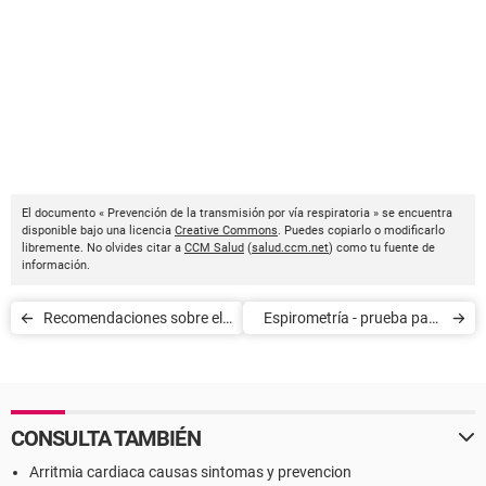
El documento « Prevención de la transmisión por vía respiratoria » se encuentra
disponible bajo una licencia
Creative Commons
. Puedes copiarlo o modificarlo
libremente. No olvides citar a
CCM Salud
(
salud.ccm.net
) como tu fuente de
información.
Recomendaciones sobre el
Espirometría - prueba para
tratamiento del VIH
conocer la función
pulmonar
CONSULTA TAMBIÉN
Arritmia cardiaca causas sintomas y prevencion