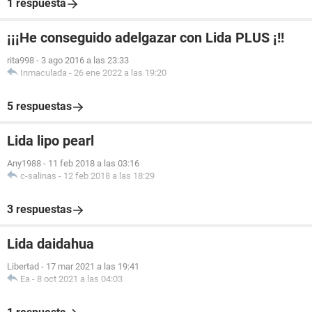
1 respuesta
¡¡¡He conseguido adelgazar con Lida PLUS ¡!!
rita998
-
3 ago 2016 a las 23:33
Inmaculada
-
26 ene 2022 a las 19:20
5 respuestas
Lida lipo pearl
Any1988
-
11 feb 2018 a las 03:16
c-salinas
-
12 feb 2018 a las 18:29
3 respuestas
Lida daidahua
Libertad
-
17 mar 2021 a las 19:41
Ea
-
8 oct 2021 a las 04:03