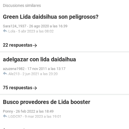
Discusiones similares
Green Lida daidsihua son peligrosos?
Sara124_1937
-
26 ago 2020 a las 16:39
Lola
-
5 abr 2023 a las 08:02
22 respuestas
adelgazar con lida daidaihua
azuzena1982
-
17 nov 2011 a las 13:17
Ale213
-
2 jun 2021 a las 23:20
75 respuestas
Busco provedores de Lida booster
Ponny
-
26 feb 2022 a las 18:49
LGDC97
-
9 mar 2023 a las 19:01