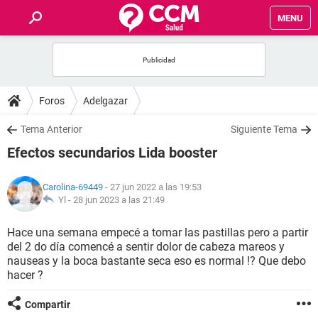
MENU
INICIO
FOROS
Foros
Adelgazar
SALUD
Tema Anterior
Siguiente Tema
Efectos secundarios Lida booster
FAMILIA
Carolina-69449
- 27 jun 2022 a las 19:53
NUTRICIÓN
Yl -
28 jun 2023 a las 21:49
Hace una semana empecé a tomar las pastillas pero a partir
BIENESTAR
del 2 do día comencé a sentir dolor de cabeza mareos y
nauseas y la boca bastante seca eso es normal !? Que debo
SEXUALIDAD
hacer ?
Compartir
GLOSARIO