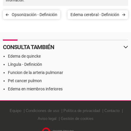
información.
Opsonización - Definición
Edema cerebral - Definición
CONSULTA TAMBIÉN
Edema de quincke
Língula - Definición
Funcion de la arteria pulmonar
Pet cancer pulmon
Edema en miembros inferiores
Equipo
Condiciones de uso
Política de privacidad
Contacto
Aviso legal
Gestión de cookies