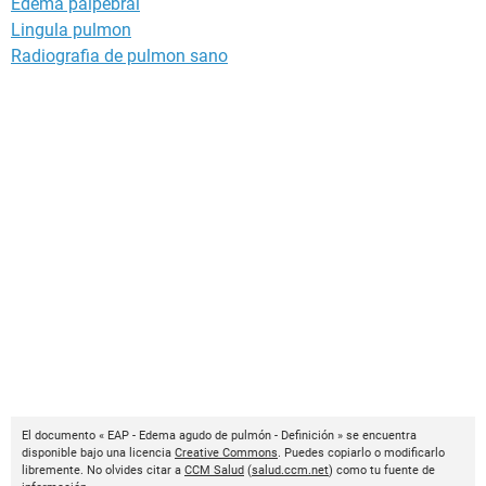
Edema palpebral
Lingula pulmon
Radiografia de pulmon sano
El documento « EAP - Edema agudo de pulmón - Definición » se encuentra
disponible bajo una licencia
Creative Commons
. Puedes copiarlo o modificarlo
libremente. No olvides citar a
CCM Salud
(
salud.ccm.net
) como tu fuente de