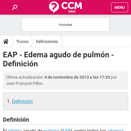
MENU
INICIO
FOROS
Trucos
Definiciones
SALUD
EAP - Edema agudo de pulmón -
Definición
FAMILIA
Última actualización:
4 de noviembre de 2013 a las 17:33
por
NUTRICIÓN
Jean-François Pillou
.
BIENESTAR
Definición
SEXUALIDAD
Definición
GLOSARIO
El
edema
agudo de
pulmón
(
EAP
), como todos los
edemas
,