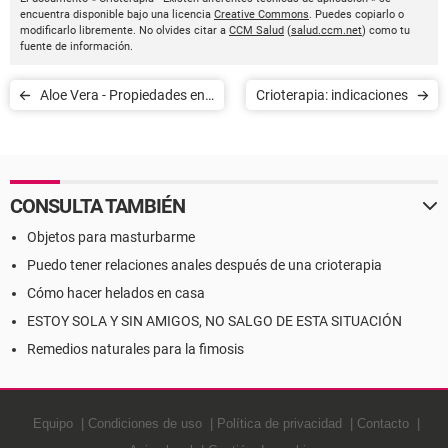
encuentra disponible bajo una licencia
Creative Commons
. Puedes copiarlo o
modificarlo libremente. No olvides citar a
CCM Salud
(
salud.ccm.net
) como tu
fuente de información.
Aloe Vera - Propiedades en
Crioterapia: indicaciones
la piel
CONSULTA TAMBIÉN
Objetos para masturbarme
Puedo tener relaciones anales después de una crioterapia
Cómo hacer helados en casa
ESTOY SOLA Y SIN AMIGOS, NO SALGO DE ESTA SITUACIÓN
Remedios naturales para la fimosis
Equipo
Condiciones de uso
Política de privacidad
Contacto