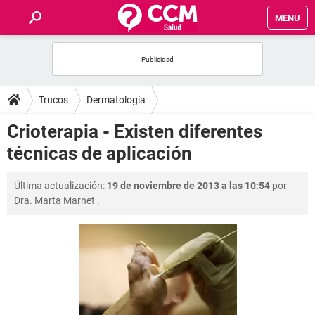
MENU
INICIO
FOROS
Trucos
Dermatología
SALUD
Crioterapia - Existen diferentes
técnicas de aplicación
FAMILIA
Última actualización:
19 de noviembre de 2013 a las 10:54
por
NUTRICIÓN
Dra. Marta Marnet
.
BIENESTAR
SEXUALIDAD
GLOSARIO