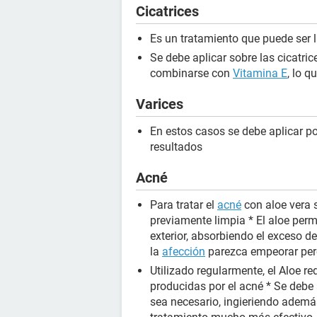
Cicatrices
Es un tratamiento que puede ser 
Se debe aplicar sobre las cicatric
combinarse con
Vitamina E
, lo q
Varices
En estos casos se debe aplicar po
resultados
Acné
Para tratar el
acné
con aloe vera s
previamente limpia * El aloe permi
exterior, absorbiendo el exceso d
la
afección
parezca empeorar pero
Utilizado regularmente, el Aloe r
producidas por el acné * Se debe 
sea necesario, ingieriendo ademá