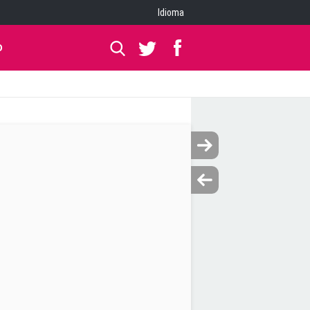
Idioma
O