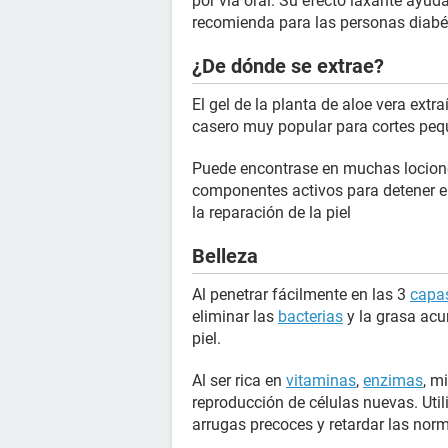
por vía oral. Su efecto laxante ayud
recomienda para las personas diabét
¿De dónde se extrae?
El gel de la planta de aloe vera extr
casero muy popular para cortes pe
Puede encontrase en muchas locion
componentes activos para detener el
la reparación de la piel
Belleza
Al penetrar fácilmente en las 3
capas
eliminar las
bacterias
y la grasa acu
piel.
Al ser rica en
vitaminas
,
enzimas
, m
reproducción de células nuevas. Uti
arrugas precoces y retardar las norm