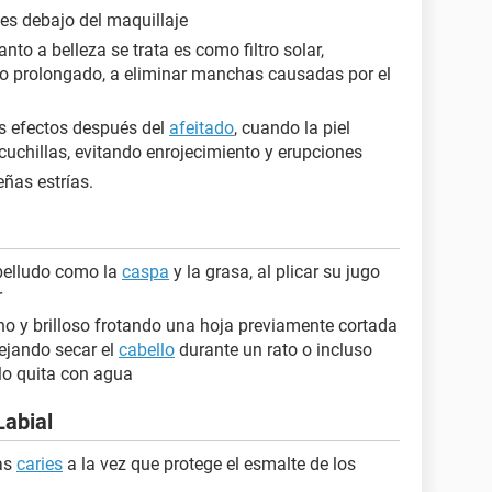
tes debajo del maquillaje
nto a belleza se trata es como filtro solar,
so prolongado, a eliminar manchas causadas por el
os efectos después del
afeitado
, cuando la piel
cuchillas, evitando enrojecimiento y erupciones
ñas estrías.
abelludo como la
caspa
y la grasa, al plicar su jugo
r
no y brilloso frotando una hoja previamente cortada
dejando secar el
cabello
durante un rato o incluso
 lo quita con agua
Labial
las
caries
a la vez que protege el esmalte de los