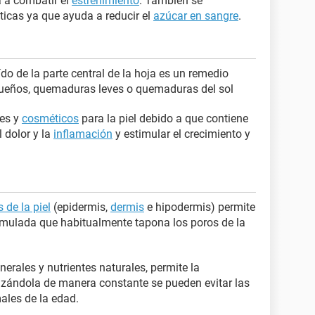
a a combatir el
estreñimiento
. También se
icas ya que ayuda a reducir el
azúcar en sangre
.
aído de la parte central de la hoja es un remedio
queños, quemaduras leves o quemaduras del sol
es y
cosméticos
para la piel debido a que contiene
 dolor y la
inflamación
y estimular el crecimiento y
 de la piel
(epidermis,
dermis
e hipodermis) permite
mulada que habitualmente tapona los poros de la
inerales y nutrientes naturales, permite la
lizándola de manera constante se pueden evitar las
ales de la edad.