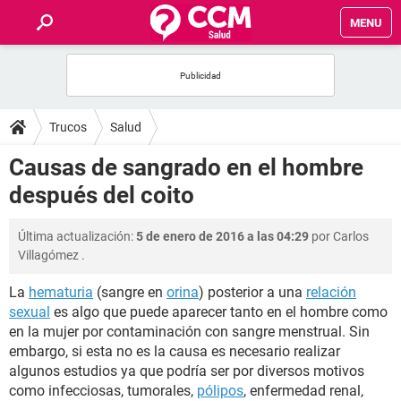
MENU
INICIO
FOROS
Trucos
Salud
SALUD
Causas de sangrado en el hombre
después del coito
FAMILIA
Última actualización:
5 de enero de 2016 a las 04:29
por
Carlos
NUTRICIÓN
Villagómez
.
La
hematuria
(sangre en
orina
) posterior a una
relación
BIENESTAR
sexual
es algo que puede aparecer tanto en el hombre como
en la mujer por contaminación con sangre menstrual. Sin
SEXUALIDAD
embargo, si esta no es la causa es necesario realizar
algunos estudios ya que podría ser por diversos motivos
GLOSARIO
como infecciosas, tumorales,
pólipos
, enfermedad renal,