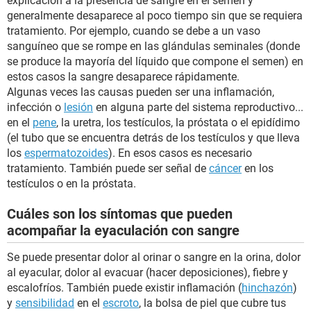
explicación a la presencia de sangre en el semen y
generalmente desaparece al poco tiempo sin que se requiera
tratamiento. Por ejemplo, cuando se debe a un vaso
sanguíneo que se rompe en las glándulas seminales (donde
se produce la mayoría del líquido que compone el semen) en
estos casos la sangre desaparece rápidamente.
Algunas veces las causas pueden ser una inflamación,
infección o
lesión
en alguna parte del sistema reproductivo...
en el
pene
, la uretra, los testículos, la próstata o el epidídimo
(el tubo que se encuentra detrás de los testículos y que lleva
los
espermatozoides
). En esos casos es necesario
tratamiento. También puede ser señal de
cáncer
en los
testículos o en la próstata.
Cuáles son los síntomas que pueden
acompañar la eyaculación con sangre
Se puede presentar dolor al orinar o sangre en la orina, dolor
al eyacular, dolor al evacuar (hacer deposiciones), fiebre y
escalofríos. También puede existir inflamación (
hinchazón
)
y
sensibilidad
en el
escroto
, la bolsa de piel que cubre tus