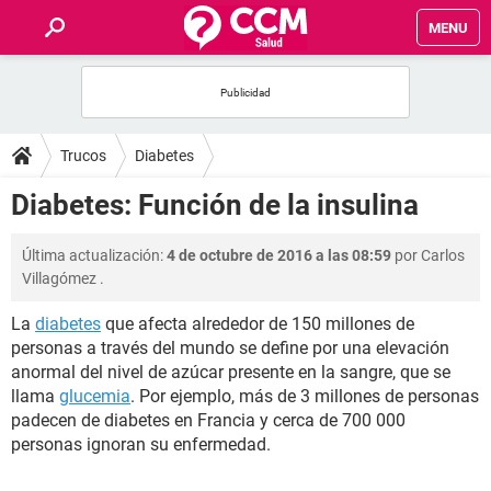
MENU
INICIO
FOROS
Trucos
Diabetes
SALUD
Diabetes: Función de la insulina
FAMILIA
Última actualización:
4 de octubre de 2016 a las 08:59
por
Carlos
Villagómez
.
NUTRICIÓN
La
diabetes
que afecta alrededor de 150 millones de
personas a través del mundo se define por una elevación
BIENESTAR
anormal del nivel de azúcar presente en la sangre, que se
llama
glucemia
. Por ejemplo, más de 3 millones de personas
SEXUALIDAD
padecen de diabetes en Francia y cerca de 700 000
personas ignoran su enfermedad.
GLOSARIO