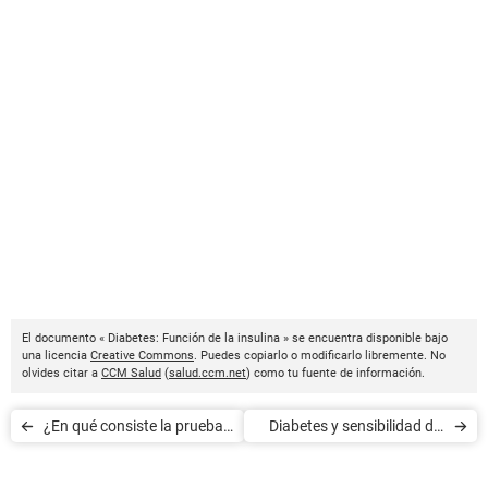
El documento « Diabetes: Función de la insulina » se encuentra disponible bajo
una licencia
Creative Commons
. Puedes copiarlo o modificarlo libremente. No
olvides citar a
CCM Salud
(
salud.ccm.net
) como tu fuente de información.
¿En qué consiste la prueba
Diabetes y sensibilidad del
de tolerancia a la glucosa?
pie al monofilamento