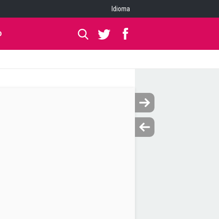
Idioma
O