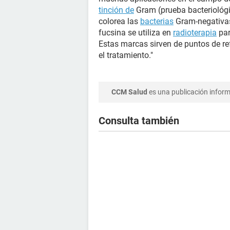
tinción de
Gram (prueba bacteriológi
colorea las
bacterias
Gram-negativas 
fucsina se utiliza en
radioterapia
par
Estas marcas sirven de puntos de ref
el tratamiento."
CCM Salud
es una publicación informa
Consulta también