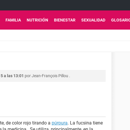
FAMILIA
NUTRICIÓN
BIENESTAR
SEXUALIDAD
GLOSARI
5 a las 13:01
por
Jean-François Pillou
.
e, de color rojo tirando a
púrpura
. La fucsina tiene
a medicina . Se utiliza, principalmente, en la