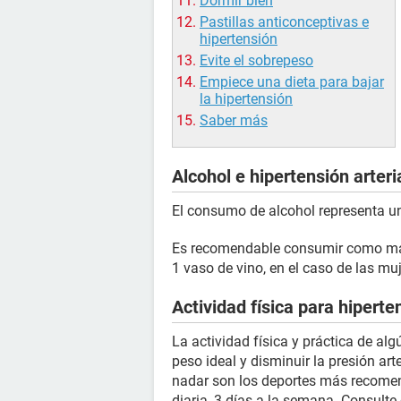
Dormir bien
Pastillas anticonceptivas e
hipertensión
Evite el sobrepeso
Empiece una dieta para bajar
la hipertensión
Saber más
Alcohol e hipertensión arteri
El consumo de alcohol representa un f
Es recomendable consumir como máx
1 vaso de vino, en el caso de las muj
Actividad física para hiperte
La actividad física y práctica de a
peso ideal y disminuir la presión art
nadar son los deportes más recomen
diaria, 3 días a la semana. Consulte