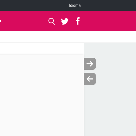
Idioma
O