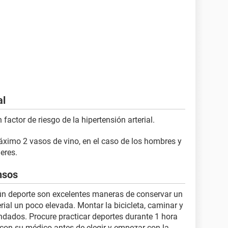
al
actor de riesgo de la hipertensión arterial.
imo 2 vasos de vino, en el caso de los hombres y
eres.
nsos
lgún deporte son excelentes maneras de conservar un
erial un poco elevada. Montar la bicicleta, caminar y
dados. Procure practicar deportes durante 1 hora
 con su médico antes de elegir y empezar con la