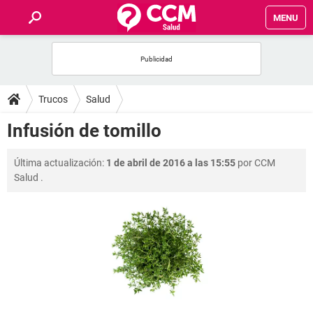
MENU
INICIO
FOROS
Trucos
Salud
SALUD
Infusión de tomillo
FAMILIA
Última actualización:
1 de abril de 2016 a las 15:55
por
CCM
Salud
.
NUTRICIÓN
BIENESTAR
SEXUALIDAD
GLOSARIO