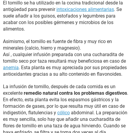
El tomillo se ha utilizado en la cocina tradicional desde la
antigüedad para prevenir
intoxicaciones alimentarias
. Se
suele añadir a los guisos, estofados y legumbres para
acabar con los posibles gérmenes y microbios de los
alimentos.
Asimismo, el tomillo es fuente de fibra y muy rico en
minerales (calcio, hierro y magnesio).
Así , cualquier infusión preparada con una cucharadita de
tomillo seco por taza resultará muy beneficiosa en caso de
anemia
. Esta planta es muy apreciada por sus propiedades
antioxidantes gracias a su alto contenido en flavonoides.
La infusión de tomillo, después de cada comida es un
excelente
remedio natural contra los problemas digestivos
.
En efecto, esta planta evita los espasmos gástricos y la
formación de gases, por lo que resulta muy útil en caso de
indigestión, flatulencias y
cólico
abdominal. La preparación
es muy sencilla, solo hay que añadir una cucharadita de
flores de tomillo en una taza de agua hirviendo. Cuando se
haya enfriado, se filtra y se toma dos veces al día.