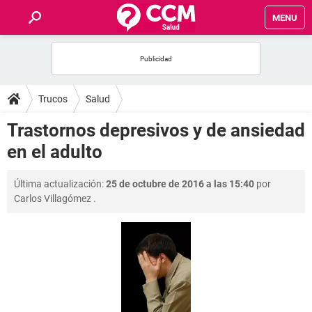
MENU
INICIO
FOROS
Trucos
Salud
SALUD
Trastornos depresivos y de ansiedad
en el adulto
FAMILIA
Última actualización:
25 de octubre de 2016 a las 15:40
por
NUTRICIÓN
Carlos Villagómez
.
BIENESTAR
SEXUALIDAD
GLOSARIO