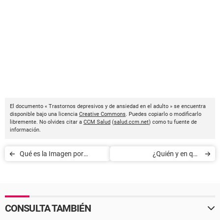
El documento « Trastornos depresivos y de ansiedad en el adulto » se encuentra
disponible bajo una licencia
Creative Commons
. Puedes copiarlo o modificarlo
libremente. No olvides citar a
CCM Salud
(
salud.ccm.net
) como tu fuente de
información.
Qué es la Imagen por
¿Quién y en qué
Resonancia Magnética
circunstancias puede donar
(IRM)
sangre?
CONSULTA TAMBIÉN