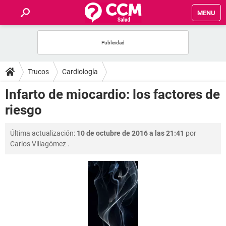
MENU
INICIO
FOROS
Trucos
Cardiología
SALUD
Infarto de miocardio: los factores de
riesgo
FAMILIA
Última actualización:
10 de octubre de 2016 a las 21:41
por
NUTRICIÓN
Carlos Villagómez
.
BIENESTAR
SEXUALIDAD
GLOSARIO