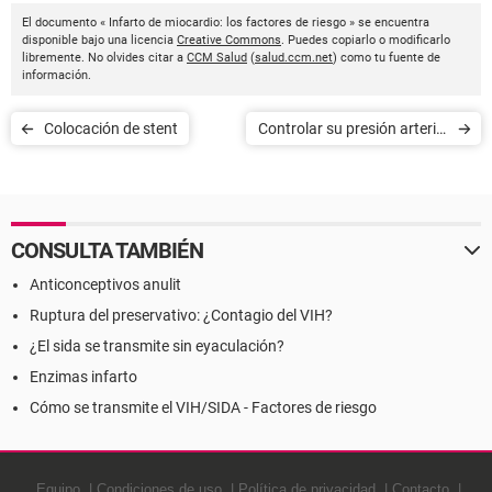
El documento « Infarto de miocardio: los factores de riesgo » se encuentra
disponible bajo una licencia
Creative Commons
. Puedes copiarlo o modificarlo
libremente. No olvides citar a
CCM Salud
(
salud.ccm.net
) como tu fuente de
información.
Colocación de stent
Controlar su presión arterial
en casa
CONSULTA TAMBIÉN
Anticonceptivos anulit
Ruptura del preservativo: ¿Contagio del VIH?
¿El sida se transmite sin eyaculación?
Enzimas infarto
Cómo se transmite el VIH/SIDA - Factores de riesgo
Equipo
Condiciones de uso
Política de privacidad
Contacto