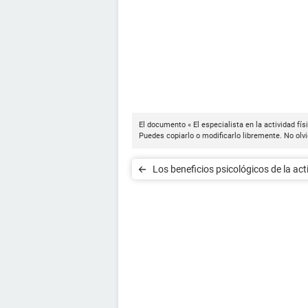
El documento « El especialista en la actividad fí
Puedes copiarlo o modificarlo libremente. No olvi
Los beneficios psicológicos de la act
física y el deporte