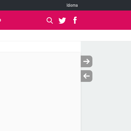
Idioma
O