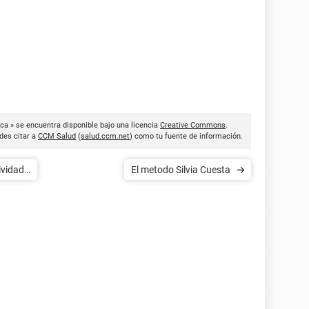
sica » se encuentra disponible bajo una licencia
Creative Commons
.
des citar a
CCM Salud
(
salud.ccm.net
) como tu fuente de información.
ividad
El metodo Silvia Cuesta