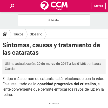
MENU
INICIO
FOROS
Trucos
Glosario
SALUD
Síntomas, causas y tratamiento de
las cataratas
FAMILIA
Última actualización:
20 de marzo de 2017 a las 01:08
por
Laura
NUTRICIÓN
García
.
El tipo más común de catarata está relacionado con la edad.
BIENESTAR
Es el resultado de la
opacidad progresiva del cristalino
, el
lente convergente que permite enfocar los rayos de luz en la
SEXUALIDAD
retina.
GLOSARIO