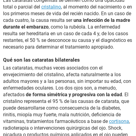
Las cataratas congénitas se definen como una opacidad
total o parcial del
cristalino
, al momento del nacimiento o en
los primeros meses de vida del recién nacido. En un caso de
cada cuatro, la causa resulta ser
una infección de la madre
durante el embarazo
, como la rubéola. La enfermedad
resulta ser hereditaria en un caso de cada 4 y, de los casos
restantes, el 50 % se desconoce su causa y el diagnóstico es
necesario para determinar el tratamiento apropiado.
Qué son las cataratas bilaterales
Las cataratas, muchas veces asociados con el
envejecimiento del cristalino, afecta naturalmente a los
adultos mayores y a las personas, sin importar su edad, con
enfermedades oculares. Los dos ojos son, a menudo,
afectados
de forma simétrica y progresiva con la edad
. El
cristalino representa el 95 % de las causas de catarata, que
puede desarrollarse como consecuencia de la diabetes,
rinitis, miopía muy fuerte, mala nutrición, deficiencia de
vitaminas, tratamientos farmacéuticos a base de
cortisona
,
radioterapia o intervenciones quirúrgicas del ojo. Shock,
picadura o productos químicos aplicados en el ojo pueden