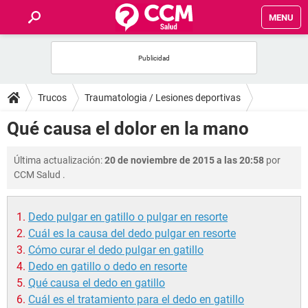
MENU
INICIO
FOROS
Trucos
Traumatologia / Lesiones deportivas
SALUD
Qué causa el dolor en la mano
FAMILIA
Última actualización:
20 de noviembre de 2015 a las 20:58
por
CCM Salud
.
NUTRICIÓN
Dedo pulgar en gatillo o pulgar en resorte
BIENESTAR
Cuál es la causa del dedo pulgar en resorte
Cómo curar el dedo pulgar en gatillo
SEXUALIDAD
Dedo en gatillo o dedo en resorte
Qué causa el dedo en gatillo
GLOSARIO
Cuál es el tratamiento para el dedo en gatillo