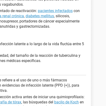
os vagabundos.
ntado de reactivación:
pacientes infectados
con
a renal crónica
,
diabetes mellitus
, silicosis,
nosupresor, portadores de cáncer especialmente
snutridas y gastrectomizadas.
fección latente a lo largo de la vida fluctúa entre 5
 edad, del tamaño de la reacción de tuberculina y
nes médicas específicas.
e refiere a el uso de uno o más fármacos
 evidencias de infección latente (PPD (+)), para
tiva.
cción activa antes de iniciar una quimioprofilaxis:
afía de tórax
, las búsquedas del
bacilo de Koch
en