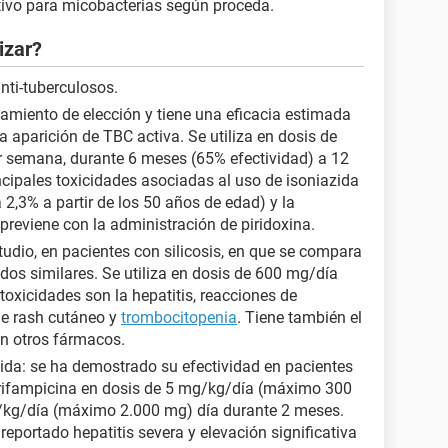
ltivo para micobacterias según proceda.
izar?
nti-tuberculosos.
atamiento de elección y tiene una eficacia estimada
a aparición de TBC activa. Se utiliza en dosis de
 semana, durante 6 meses (65% efectividad) a 12
ncipales toxicidades asociadas al uso de isoniazida
2,3% a partir de los 50 años de edad) y la
 previene con la administración de piridoxina.
tudio, en pacientes con silicosis, en que se compara
dos similares. Se utiliza en dosis de 600 mg/día
toxicidades son la hepatitis, reacciones de
de rash cutáneo y
trombocitopenia
. Tiene también el
on otros fármacos.
da: se ha demostrado su efectividad en pacientes
a rifampicina en dosis de 5 mg/kg/día (máximo 300
kg/día (máximo 2.000 mg) día durante 2 meses.
reportado hepatitis severa y elevación significativa