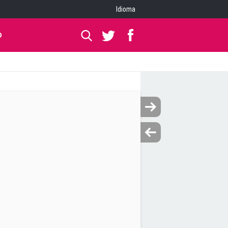
Idioma
O