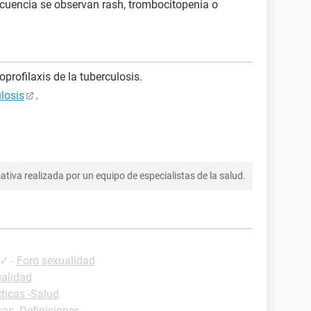
ecuencia se observan rash, trombocitopenia o
oprofilaxis de la tuberculosis.
ulosis
.
tiva realizada por un equipo de especialistas de la salud.
✓
-
Foro sexualidad
ualidad
ticas -Salud
cas -Definiciones