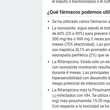
el esputo o baciloscopias y el cu
¿Qué fármacos podemos util
Se ha utilizado varios fármacos a
La Isoniazida: sigue siendo el tr
de 60% (25 a 90%) para prevenir l
300 mg/día o 900 mg 2 veces por
meses (75% efectividad). Las pri
son hepática (0,1% en promedio a 
neuropatía periférica (2%) que se
La Rifampicina: Existe sólo un es
con isoniazida mostrando resulta
durante 4 meses. Las principales 
hipersensibilidad con desarrollo 
riesgo potencial de interacción c
La Rifampicina más la Pirazinami
co
-infectados con VIH. Se utiliz
mg) más pirazinamida 15-20 mg/
Con respecto a la toxicidad se ha 