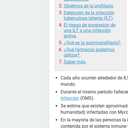
Objetivos de la profilaxis
.
Detección de la infección
tuberculosa latenta (ILT)
.
El riesgo de progresión de
una ILT a una infección
activa
.
¿Qué es la quimioprofilaxis?
.
¿Qué fármacos podemos
utilizar?
.
Saber más
.
Cada año ocurren alrededor de 8,
mundo.
Durante el mismo período fallece
infección
(OMS).
Se estima que existen aproximada
humanidad) infectadas con Myco
En la mayoría de las personas la 
contenida por el sistema inmune 