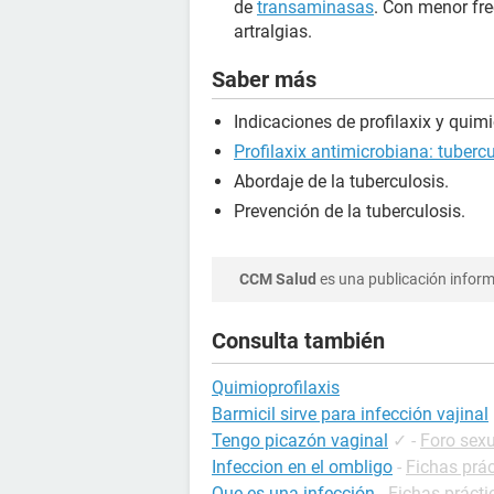
de
transaminasas
. Con menor fr
artralgias.
Saber más
Indicaciones de profilaxix y quimi
Profilaxix antimicrobiana: tuberc
Abordaje de la tuberculosis.
Prevención de la tuberculosis.
CCM Salud
es una publicación informa
Consulta también
Quimioprofilaxis
Barmicil sirve para infección vajinal
Tengo picazón vaginal
✓
-
Foro sex
Infeccion en el ombligo
-
Fichas prác
Que es una infección
-
Fichas prácti