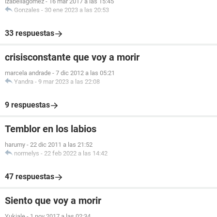
izabellagomez
-
16 mar 2017 a las 15:45
Gonzales
-
30 ene 2023 a las 20:53
33 respuestas
crisisconstante que voy a morir
marcela andrade
-
7 dic 2012 a las 05:21
Yandra
-
9 mar 2023 a las 22:08
9 respuestas
Temblor en los labios
harumy
-
22 dic 2011 a las 21:52
normelys
-
22 feb 2022 a las 14:42
47 respuestas
Siento que voy a morir
Yukiale
-
1 nov 2017 a las 02:34