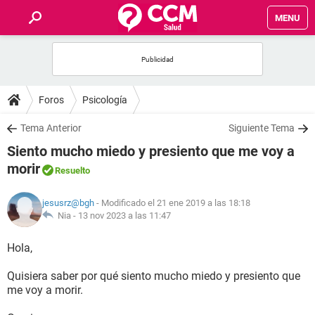
MENU
INICIO
FOROS
Foros
Psicología
SALUD
Tema Anterior
Siguiente Tema
Siento mucho miedo y presiento que me voy a
FAMILIA
morir
Resuelto
NUTRICIÓN
jesusrz@bgh
- Modificado el 21 ene 2019 a las 18:18
Nia -
13 nov 2023 a las 11:47
BIENESTAR
Hola,
SEXUALIDAD
Quisiera saber por qué siento mucho miedo y presiento que
me voy a morir.
GLOSARIO