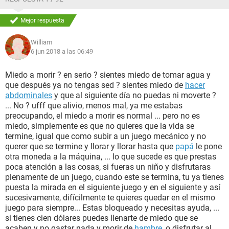
Mejor respuesta
William
6 jun 2018 a las 06:49
Miedo a morir ? en serio ? sientes miedo de tomar agua y
que después ya no tengas sed ? sientes miedo de
hacer
abdominales
y que al siguiente día no puedas ni moverte ?
... No ? ufff que alivio, menos mal, ya me estabas
preocupando, el miedo a morir es normal ... pero no es
miedo, simplemente es que no quieres que la vida se
termine, igual que como subir a un juego mecánico y no
querer que se termine y llorar y llorar hasta que
papá
le pone
otra moneda a la máquina, ... lo que sucede es que prestas
poca atención a las cosas, si fueras un niño y disfrutaras
plenamente de un juego, cuando este se termina, tu ya tienes
puesta la mirada en el siguiente juego y en el siguiente y así
sucesivamente, difícilmente te quieres quedar en el mismo
juego para siempre... Estas bloqueado y necesitas ayuda, ...
si tienes cien dólares puedes llenarte de miedo que se
acaben y no gastar nada y morir de
hambre
, o disfrutar al