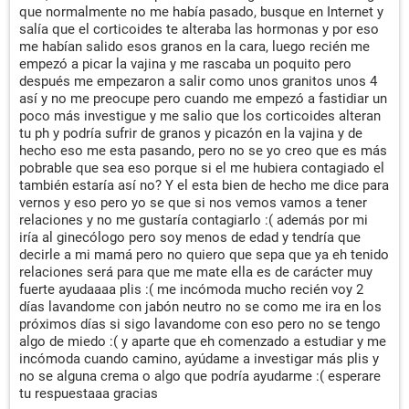
que normalmente no me había pasado, busque en Internet y
salía que el corticoides te alteraba las hormonas y por eso
me habían salido esos granos en la cara, luego recién me
empezó a picar la vajina y me rascaba un poquito pero
después me empezaron a salir como unos granitos unos 4
así y no me preocupe pero cuando me empezó a fastidiar un
poco más investigue y me salio que los corticoides alteran
tu ph y podría sufrir de granos y picazón en la vajina y de
hecho eso me esta pasando, pero no se yo creo que es más
pobrable que sea eso porque si el me hubiera contagiado el
también estaría así no? Y el esta bien de hecho me dice para
vernos y eso pero yo se que si nos vemos vamos a tener
relaciones y no me gustaría contagiarlo :( además por mi
iría al ginecólogo pero soy menos de edad y tendría que
decirle a mi mamá pero no quiero que sepa que ya eh tenido
relaciones será para que me mate ella es de carácter muy
fuerte ayudaaaa plis :( me incómoda mucho recién voy 2
días lavandome con jabón neutro no se como me ira en los
próximos días si sigo lavandome con eso pero no se tengo
algo de miedo :( y aparte que eh comenzado a estudiar y me
incómoda cuando camino, ayúdame a investigar más plis y
no se alguna crema o algo que podría ayudarme :( esperare
tu respuestaaa gracias