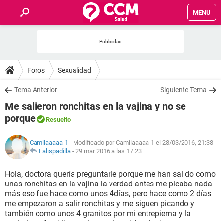
MENU
INICIO
FOROS
Foros
Sexualidad
SALUD
Tema Anterior
Siguiente Tema
Me salieron ronchitas en la vajina y no se
FAMILIA
porque
Resuelto
NUTRICIÓN
Camilaaaaa-1
- Modificado por Camilaaaaa-1 el 28/03/2016, 21:38
Lalispadilla
-
29 mar 2016 a las 17:23
BIENESTAR
Hola, doctora quería preguntarle porque me han salido como
unas ronchitas en la vajina la verdad antes me picaba nada
SEXUALIDAD
más eso fue hace como unos 4días, pero hace como 2 días
me empezaron a salir ronchitas y me siguen picando y
también como unos 4 granitos por mi entrepierna y la
GLOSARIO