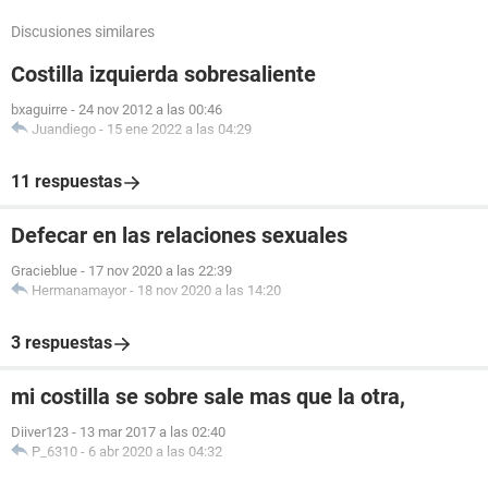
Discusiones similares
Costilla izquierda sobresaliente
bxaguirre
-
24 nov 2012 a las 00:46
Juandiego
-
15 ene 2022 a las 04:29
11 respuestas
Defecar en las relaciones sexuales
Gracieblue
-
17 nov 2020 a las 22:39
Hermanamayor
-
18 nov 2020 a las 14:20
3 respuestas
mi costilla se sobre sale mas que la otra,
Diiver123
-
13 mar 2017 a las 02:40
P_6310
-
6 abr 2020 a las 04:32