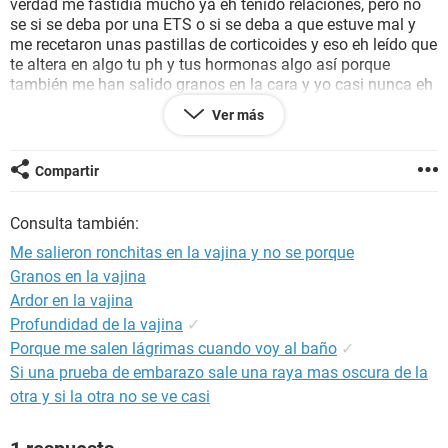
verdad me fastidia mucho ya eh tenido relaciones, pero no
se si se deba por una ETS o si se deba a que estuve mal y
me recetaron unas pastillas de corticoides y eso eh leído que
te altera en algo tu ph y tus hormonas algo así porque
también me han salido granos en la cara y yo casi nunca eh
sufrido de granos y la verdad no quiero ir al ginecólogo
Ver más
porque tendría que ir con mi mamá y no quiero que se entere
que ya eh tenido relaciones, me eh estado lavando con
jabón neutro hace 1 día espero que me mejore pero no se si
Compartir
dejarlo pasar o comprárme alguna crema porque la verdad
cuando camino me fastidia mucho me empieza a picar :(
Consulta también:
ayúdeme plsss espero que me pueda responder lo más
antes posible graciaaas
Me salieron ronchitas en la vajina y no se porque
Granos en la vajina
Ardor en la vajina
Profundidad de la vajina
✓
Porque me salen lágrimas cuando voy al baño
✓
Si una prueba de embarazo sale una raya mas oscura de la
otra y si la otra no se ve casi