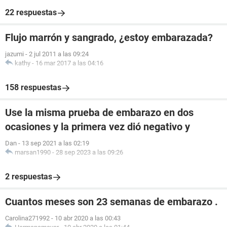
22 respuestas
Flujo marrón y sangrado, ¿estoy embarazada?
jazumi
-
2 jul 2011 a las 09:24
kathy
-
16 mar 2017 a las 04:16
158 respuestas
Use la misma prueba de embarazo en dos
ocasiones y la primera vez dió negativo y
Dan
-
13 sep 2021 a las 02:19
marsan1990
-
28 sep 2023 a las 09:26
2 respuestas
Cuantos meses son 23 semanas de embarazo .
Carolina271992
-
10 abr 2020 a las 00:43