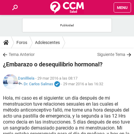
MENU
INICIO
FOROS
Foros
Adolescentes
SALUD
Tema Anterior
Siguiente Tema
¿Embarazo o desequilibrio hormonal?
FAMILIA
Danillliela
- 29 mar 2016 a las 08:17
NUTRICIÓN
Dr. Carlos Salinas
-
29 mar 2016 a las 16:32
Hola, mi caso es el siguiente: un día después de mi
BIENESTAR
menstruacion tuve relaciones sexuales en las cuales el
método anticonceptivo falló, me tome una hora después del
SEXUALIDAD
acto una pastilla de emergencia, y la segunda a las 12 Hrs
como decía en las instrucciones. 5 días después de eso tuve
un sangrado demasiado parecido a mi menstruacion. Mi
GLOSARIO
regla estaba programada para el día de mañana, y hoy en la