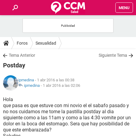
MENU
INICIO
FOROS
Foros
Sexualidad
SALUD
Tema Anterior
Siguiente Tema
Postday
FAMILIA
ipmedina
- 1 abr 2016 a las 00:38
NUTRICIÓN
ipmedina
-
1 abr 2016 a las 02:06
Hola
BIENESTAR
que pasa es que estuve con mi novio el el sabafo pasado y
no nos cuidamos me tome la pastilla postday al dia
SEXUALIDAD
siguiente como a las 11am y como a las 4:30 vomite por un
dolor en la boca del estomago. Sera que hay posibilidad de
que este embarazada?
GLOSARIO
Saludos.