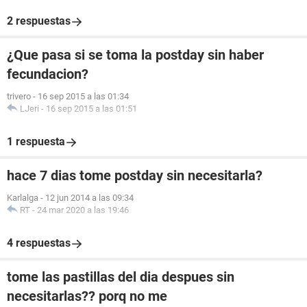
2 respuestas
¿Que pasa si se toma la postday sin haber
fecundacion?
trivero
-
16 sep 2015 a las 01:34
LJeri
-
16 sep 2015 a las 01:51
1 respuesta
hace 7 dias tome postday sin necesitarla?
Karlalga
-
12 jun 2014 a las 09:34
RT
-
24 mar 2020 a las 19:46
4 respuestas
tome las pastillas del dia despues sin
necesitarlas?? porq no me