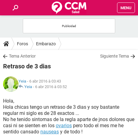
MENU
INICIO
FORUMS
Foros
Embarazo
SALUD
Tema Anterior
Siguiente Tema
Retraso de 3 dias
FAMILIA
Yeia
- 6 abr 2016 à 03:43
NUTRICIÓN
Yeia
-
6 abr 2016 à 03:52
Hola,
BIENESTAR
Hola chicas tengo un retraso de 3 dias y soy bastante
regular mi siglo es de 28 exactos ...
SEXUALIDAD
No he tenido sintomas de la regla aparte de jnos dolores que
casi ni se sienten en los
ovarios
pero todo el mes me he
sentido cansado
nauseas
y de todo !
GLOSARIO