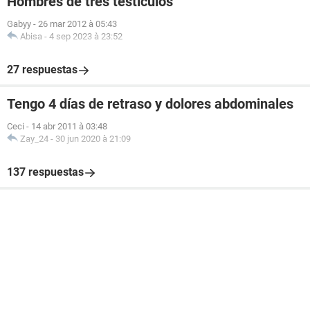
Hombres de tres testiculos
Gabyy
-
26 mar 2012 à 05:43
Abisa
-
4 sep 2023 à 23:52
27 respuestas
Tengo 4 días de retraso y dolores abdominales
Ceci
-
14 abr 2011 à 03:48
Zay_24
-
30 jun 2020 à 21:09
137 respuestas