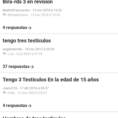
Bira-rds 3 en revision
BeatrizFrancocaro
-
13 nov 2018 à 16:32
Beitajerezana
-
13 nov 2018 à 18:33
4 respuestas
tengo tres testiculos
angelmemito
-
18 nov 2012 à 23:03
Luis
-
8 jul 2023 à 01:52
37 respuestas
Tengo 3 Testiculos En la edad de 15 años
Juanx123
-
17 abr 2016 à 05:37
Hola
-
12 ene 2023 à 23:07
4 respuestas