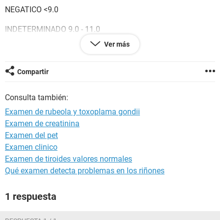
NEGATICO <9.0
INDETERMINADO 9.0 - 11.0
Ver más
POSITIVO >11.0
RESULTADO FUE DE 14.21
Compartir
( y el examen de toxoplasma gondii)
Consulta también:
NEGATIVO < 9.0
Examen de rubeola y toxoplama gondii
Examen de creatinina
INDETERMIINADO : 9.0-11.0
Examen del pet
POSITIVO >11.0
Examen clinico
Examen de tiroides valores normales
RESULTADO FUE 28. 50
Qué examen detecta problemas en los riñones
1 respuesta