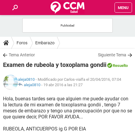
MENU
INICIO
FOROS
Foros
Embarazo
SALUD
Tema Anterior
Siguiente Tema
Examen de rubeola y toxoplama gondii
Resuelto
FAMILIA
aleja0810
- Modificado por Carlos-vialfa el 20/04/2016, 07:04
NUTRICIÓN
aleja0810
-
19 abr 2016 a las 21:27
Hola, buenas tardes sera que alguien me puede ayudar con
BIENESTAR
la lectura de mi examen de toxoplasma gondii , tengo 7
meses de embarazo y tengo una preocupación por que no se
SEXUALIDAD
que quiere decir, POR FAVOR AYUDA...
RUBEOLA, ANTICUERPOS ig G POR EIA
GLOSARIO